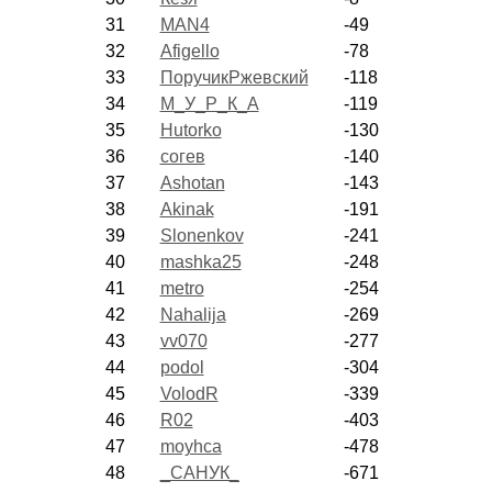
31
MAN4
-49
32
Afigello
-78
33
ПоручикРжевский
-118
34
М_У_Р_К_А
-119
35
Hutorko
-130
36
согев
-140
37
Ashotan
-143
38
Akinak
-191
39
Slonenkov
-241
40
mashka25
-248
41
metro
-254
42
Nahalija
-269
43
vv070
-277
44
podol
-304
45
VolodR
-339
46
R02
-403
47
moyhca
-478
48
_САНУК_
-671