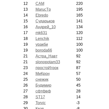
12
CAM
220
13
MarucTp
195
14
Ebredo
165
15
Сударьков
141
16
Андрей_10
134
17
mk631
120
18
Lenchik
112
19
уракби
100
19
boroda66
100
21
Астра_Навт
92
21
slonopotam33
92
23
простоИгрок
87
24
МиКрон
57
25
снежик
50
26
Будимир
45
27
сфтфвф
28
28
ST17
14
29
Torvic
-3
30
Кезя
-8