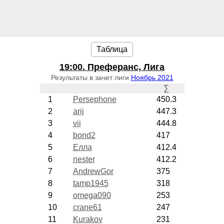
Таблица
19:00
. Преферанс, Лига
Результаты в зачет лиги
Ноябрь 2021
∑
1
Persephone
450.3
2
arij
447.3
3
vii
444.8
4
bond2
417
5
Елла
412.4
6
nester
412.2
7
AndrewGor
375
8
tamp1945
318
9
omega090
253
10
crane61
247
11
Kurakov
231