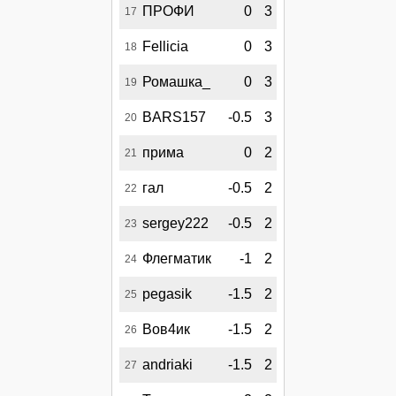
ПРОФИ
0
3
17
Fellicia
0
3
18
Ромашка_
0
3
19
BARS157
-0.5
3
20
прима
0
2
21
гал
-0.5
2
22
sergey222
-0.5
2
23
Флегматик
-1
2
24
pegasik
-1.5
2
25
Вов4ик
-1.5
2
26
andriaki
-1.5
2
27