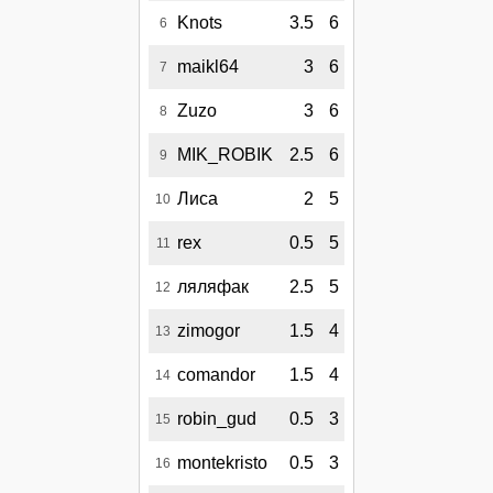
Knots
3.5
6
6
maikl64
3
6
7
Zuzo
3
6
8
MIK_ROBIK
2.5
6
9
Лиса
2
5
10
rex
0.5
5
11
ляляфак
2.5
5
12
zimogor
1.5
4
13
comandor
1.5
4
14
robin_gud
0.5
3
15
montekristo
0.5
3
16