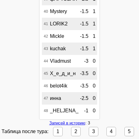
Mystery
-1.5
1
40
LORIK2
-1.5
1
41
Mickle
-1.5
1
42
kuchak
-1.5
1
43
Vladmust
-3
0
44
Х_е_д_и_н
-3.5
0
45
belot4ik
-3.5
0
46
инна
-2.5
0
47
_HELJENA_
-1
0
48
Записей в историю
: 3
Таблица после тура:
1
2
3
4
5