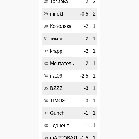
Тагирка
-2
2
28
mirekl
-0.5
2
29
КоКоляка
-2
1
30
тикси
-2
1
31
krapp
-2
1
32
Мечтатель
-2
1
33
nat09
-2.5
1
34
BZZZ
-3
1
35
TIMOS
-3
1
36
Gunch
-1
1
37
_доцент_
-1
1
38
фАРТОВАЯ
-1.5
1
39