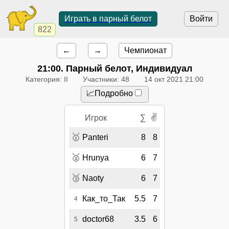
Играть в парный белот
Войти
822
←
→
Чемпионат
21:00
. Парный белот, Индивидуал
Категория: II
Участники: 48
14 окт 2021 21:00
📈Подробно
✌
Игрок
∑
🥇
Panteri
8
8
🥈
Hrunya
6
7
🥉
Naoty
6
7
Как_то_Так
5.5
7
4
doctor68
3.5
6
5