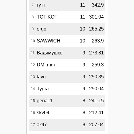
гутт
11
342.9
7
TOTlKOT
11
301.04
8
ergo
10
265.25
9
SAWWICH
10
263.9
10
Вадимушко
9
273.81
11
DM_mm
9
259.3
12
lavri
9
250.35
13
Tygra
9
250.04
14
gena11
8
241.15
15
skv04
8
212.41
16
ак47
8
207.04
17