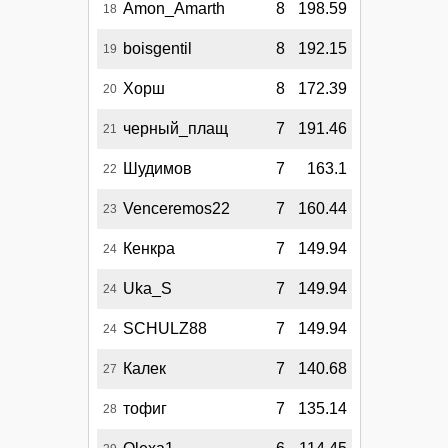
Amon_Amarth
8
198.59
18
boisgentil
8
192.15
19
Хорш
8
172.39
20
черный_плащ
7
191.46
21
Шудимов
7
163.1
22
Venceremos22
7
160.44
23
Кенкра
7
149.94
24
Uka_S
7
149.94
24
SCHULZ88
7
149.94
24
Калек
7
140.68
27
тофиг
7
135.14
28