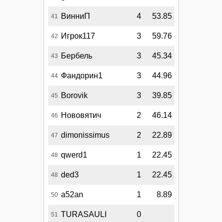
ВинниП
4
53.85
41
Игрок117
3
59.76
42
Бербель
3
45.34
43
Фандорин1
3
44.96
44
Borovik
3
39.85
45
Нововятич
2
46.14
46
dimonissimus
2
22.89
47
qwerd1
1
22.45
48
ded3
1
22.45
48
a52an
1
8.89
50
TURASAULI
0
51