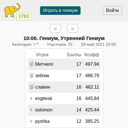
Играть в гениум
Войти
1793
←
→
10:00
. Гениум, Утренний Гениум
Категория: I **
Участники: 51
26 май 2021 10:00
Игрок
Баллы
Коэфф
🥇
Митчелл
17
497.94
🥈
зяблик
17
486.79
🥉
славин
16
462.11
evgtresk
16
445.84
4
solomon
14
425.44
5
pyshka
12
385.25
6