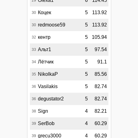
Olexa1
6
114.45
29
Коцек
5
113.92
30
redmoose59
5
113.92
30
кентр
5
105.94
32
Альт1
5
97.54
33
Лётчик
5
91.1
34
NikolkaP
5
85.56
35
Vasilakis
5
82.74
36
degustator2
5
82.74
36
Sign
4
82.21
38
SerBob
4
60.29
39
grecu3000
4
60.29
39