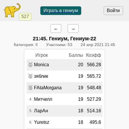
Играть в гениум
Войти
527
←
→
21:45
. Гениум, Гениум-22
Категория: II
Участники: 53
24 апр 2021 21:45
Игрок
Баллы
Коэфф
🥇
Monica
20
566.28
🥈
зяблик
19
565.72
🥉
FAtaMorgana
19
548.48
Митчелл
19
527.29
4
ЛарАн
18
514.16
5
Yuretsz
18
495.6
6