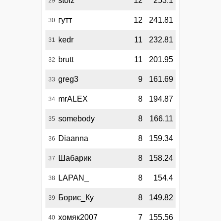
stolz
12
253.1
29
гутт
12
241.81
30
kedr
11
232.81
31
brutt
11
201.95
32
greg3
9
161.69
33
mrALEX
8
194.87
34
somebody
8
166.11
35
Diaanna
8
159.34
36
Шабарик
8
158.24
37
LAPAN_
8
154.4
38
Борис_Ку
8
149.82
39
хомяк2007
7
155.56
40