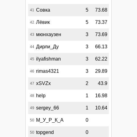
Совка
5
73.68
41
Лёвик
5
73.37
42
мюнхаузен
3
73.69
43
Дирли_Ду
3
66.13
44
ilyafishman
3
62.22
45
rimas4321
3
29.89
46
xSVZx
2
43.9
47
help
1
16.98
48
sergey_66
1
10.64
49
М_У_Р_К_А
0
50
topgend
0
50