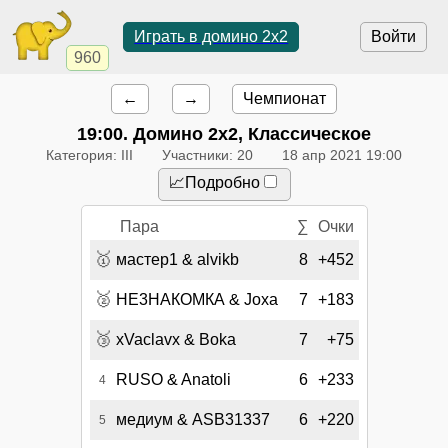
Играть в домино 2x2
Войти
960
←
→
Чемпионат
19:00
. Домино 2x2, Классическое
Категория: III
Участники: 20
18 апр 2021 19:00
📈Подробно
Пара
∑
Очки
🥇
мастер1 & alvikb
8
+452
🥈
НЕ3НАКОМКА & Joxa
7
+183
🥉
xVaclavx & Boka
7
+75
RUSO & Anatoli
6
+233
4
медиум & ASB31337
6
+220
5