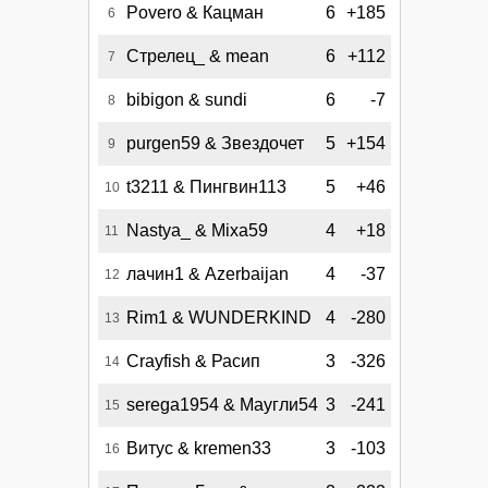
Povero & Кацман
6
+185
6
Стрелец_ & mean
6
+112
7
bibigon & sundi
6
-7
8
purgen59 & Звездочет
5
+154
9
t3211 & Пингвин113
5
+46
10
Nastya_ & Mixa59
4
+18
11
лачин1 & Azerbaijan
4
-37
12
Rim1 & WUNDERKIND
4
-280
13
Crayfish & Расип
3
-326
14
serega1954 & Маугли54
3
-241
15
Витус & kremen33
3
-103
16