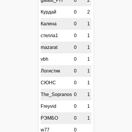
gafast_PH
0
2
Курдай
0
2
Калена
0
1
стелла1
0
1
mazarat
0
1
vbh
0
1
Логистик
0
1
СЮНС
0
1
The_Sopranos
0
1
Freyvid
0
1
РЭМБО
0
1
w77
0