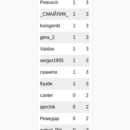
Petovich
1
3
_СМАЙЛИК_
1
3
boisgentil
1
3
gera_2
1
3
Valdas
1
3
sergor1955
1
3
сванети
1
3
Казбе
1
3
canter
0
2
qerchik
0
2
Ремедар
0
2