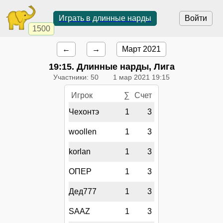
Играть в длинные нарды
Войти
1500
←
→
Март 2021
19:15
. Длинные нарды, Лига
Участники: 50
1 мар 2021 19:15
Игрок
∑
Счет
Чехонтэ
1
3
woollen
1
3
korlan
1
3
ОПЕР
1
3
Дед777
1
3
SAAZ
1
3