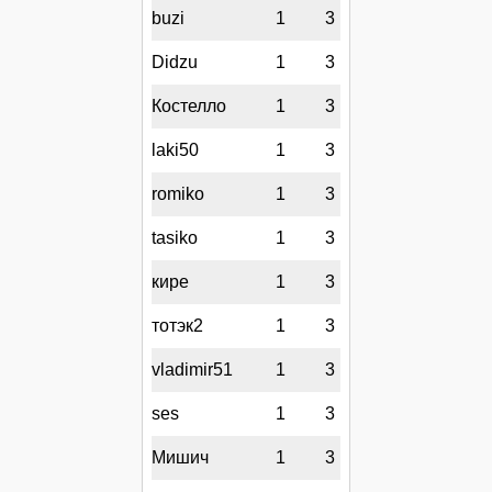
buzi
1
3
Didzu
1
3
Костелло
1
3
laki50
1
3
romiko
1
3
tasiko
1
3
кире
1
3
тотэк2
1
3
vladimir51
1
3
ses
1
3
Мишич
1
3