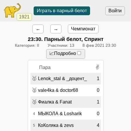
Играть в парный белот
Войти
1921
←
→
Чемпионат
23:30
. Парный белот, Спринт
Категория: II
Участники: 13
8 фев 2021 23:30
📈Подробно
✌
Пара
🥇
Lenok_stal & _доцент_
1
🥈
vale4ka & doctor68
0
🥉
Фиалка & Fanat
1
МЫКОЛА & Losharik
0
4
КоКоляка & zevs
4
5