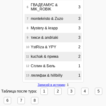
ГВАДЕАМУС &
3
6
MIK_ROBIK
montekristo & Zuzo
3
7
Mystery & krapp
3
8
тикси & andriaki
3
9
YstRiza & YPY
2
10
kuchak & прима
2
11
Сплин & Бель
1
12
ляляфак & hillbilly
1
13
Записей в историю
: 1
Таблица после тура:
1
2
3
4
5
6
7
8