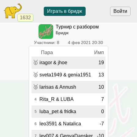
Играть в бридж
Войти
1632
Турнир с разбором
Бридж
Участники: 8
4 фев 2021 20:30
Пара
Имп
🥇
iragor & jhoe
19
🥈
sveta1949 & genia1951
13
🥉
larisas & Annush
10
Rita_R & LUBA
7
4
luba_pet & fridka
0
5
leo3591 & Natalica
-7
6
lev007 & GenyaDansker
-10
7