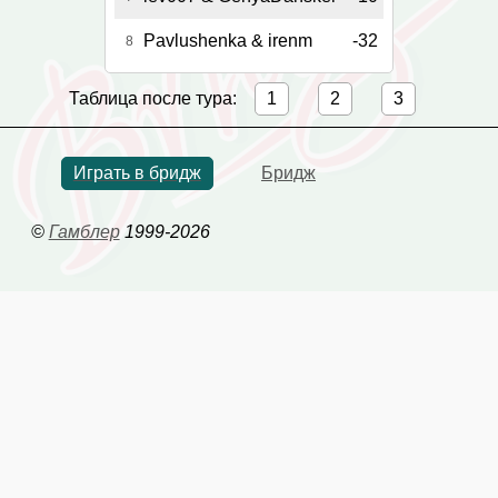
Pavlushenka & irenm
-32
8
Таблица после тура:
1
2
3
Играть в бридж
Бридж
©
Гамблер
1999-2026