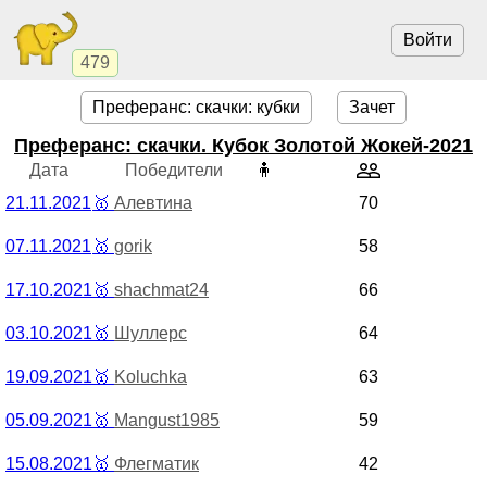
Войти
479
Преферанс: скачки: кубки
Зачет
Преферанс: скачки. Кубок Золотой Жокей-2021
Дата
Победители
🧍
21.11.2021
🥇
Алевтина
70
07.11.2021
🥇
gorik
58
17.10.2021
🥇
shachmat24
66
03.10.2021
🥇
Шуллерс
64
19.09.2021
🥇
Koluchka
63
05.09.2021
🥇
Mangust1985
59
15.08.2021
🥇
Флегматик
42