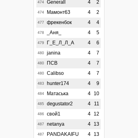
Generall
4
2
474
Мамонт63
4
2
474
фрекенбок
4
4
477
_Аня_
4
5
478
Г_Е_Л_Л_А
4
6
479
janina
4
7
480
ПСВ
4
7
480
Calibso
4
7
480
hunter174
4
9
483
Матаська
4
10
484
degustator2
4
11
485
свой1
4
12
486
netanya
4
13
487
PANDAKAIFU
4
13
487