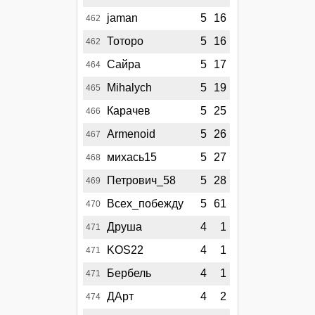
jaman
5
16
462
Тоторо
5
16
462
Сайра
5
17
464
Mihalych
5
19
465
Карачев
5
25
466
Armenoid
5
26
467
михась15
5
27
468
Петрович_58
5
28
469
Всех_побежду
5
61
470
Друша
4
1
471
KOS22
4
1
471
Бербель
4
1
471
ДАрт
4
2
474