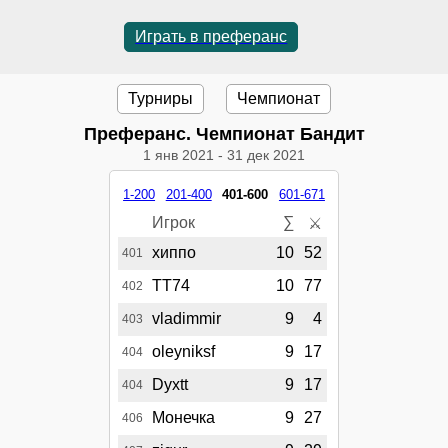
Играть в преферанс
Турниры
Чемпионат
Преферанс. Чемпионат Бандит
1 янв 2021
-
31 дек 2021
1-200
201-400
401-600
601-671
Игрок
∑
⚔
хиппо
10
52
401
TT74
10
77
402
vladimmir
9
4
403
oleyniksf
9
17
404
Dyxtt
9
17
404
Монечка
9
27
406