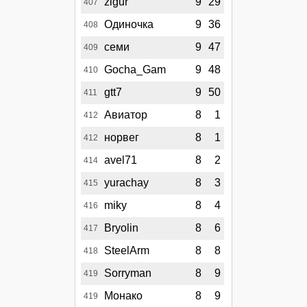
zigur
9
29
407
Одиночка
9
36
408
семи
9
47
409
Gocha_Gam
9
48
410
gtt7
9
50
411
Авиатор
8
1
412
норвег
8
1
412
avel71
8
2
414
yurachay
8
3
415
miky
8
4
416
Bryolin
8
6
417
SteelArm
8
8
418
Sorryman
8
9
419
Монако
8
9
419