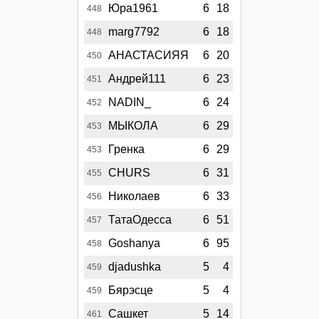
Юра1961
6
18
448
marg7792
6
18
448
АНАСТАСИЯЯ
6
20
450
Андрей111
6
23
451
NADIN_
6
24
452
МЫКОЛА
6
29
453
Гренка
6
29
453
CHURS
6
31
455
Николаев
6
33
456
ТатаОдесса
6
51
457
Goshanya
6
95
458
djadushka
5
4
459
Бярэсце
5
4
459
Сашкет
5
14
461