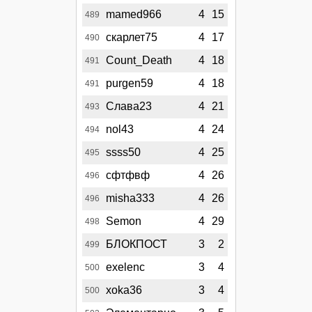
mamed966
4
15
489
скарлет75
4
17
490
Count_Death
4
18
491
purgen59
4
18
491
Слава23
4
21
493
nol43
4
24
494
ssss50
4
25
495
сфтфвф
4
26
496
misha333
4
26
496
Semon
4
29
498
БЛОКПОСТ
3
2
499
exelenc
3
4
500
xoka36
3
4
500