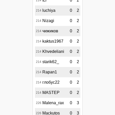
tcr
0
2
214
luchiya
0
2
214
Nizagi
0
2
214
чижиков
0
2
214
kaktus1967
0
2
214
Khvedeliani
0
2
214
starik62_
0
2
214
Rapan1
0
2
214
глобус22
0
2
214
MASTEP
0
2
214
Malena_rax
0
3
226
Mackutos
0
3
226