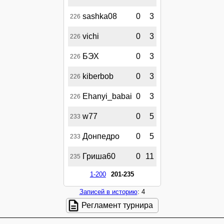
sashka08
0
3
226
vichi
0
3
226
БЭХ
0
3
226
kiberbob
0
3
226
Ehanyi_babai
0
3
226
w77
0
5
233
Донпедро
0
5
233
Гриша60
0
11
235
1-200
201-235
Записей в историю
: 4
Регламент турнира