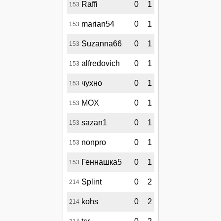
Raffi
0
1
153
marian54
0
1
153
Suzanna66
0
1
153
alfredovich
0
1
153
чухно
0
1
153
MOX
0
1
153
sazan1
0
1
153
nonpro
0
1
153
Геннашка5
0
1
153
Splint
0
2
214
kohs
0
2
214