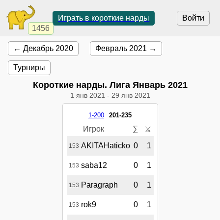
Играть в короткие нарды
Войти
1456
← Декабрь 2020
Февраль 2021 →
Турниры
Короткие нарды. Лига Январь 2021
1 янв 2021
-
29 янв 2021
1-200
201-235
Игрок
∑
⚔
AKITAHaticko
0
1
153
saba12
0
1
153
Paragraph
0
1
153
rok9
0
1
153