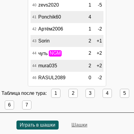
zevs2020
1
-5
40
Ponchik60
4
41
Артём2006
1
-2
42
Sorin
2
+1
43
2
+2
чуть
NGM
44
mura035
2
+2
44
RASUL2089
0
-2
46
Таблица после тура:
1
2
3
4
5
6
7
Играть в шашки
Шашки