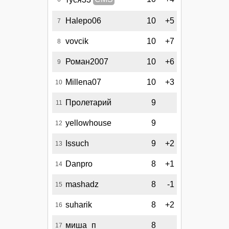
Halepo06
10
+5
7
vovcik
10
+7
8
Роман2007
10
+6
9
Millena07
10
+3
10
Пролетарий
9
11
yellowhouse
9
12
Issuch
9
+2
13
Danpro
8
+1
14
mashadz
8
-1
15
suharik
8
+2
16
миша_п
8
17