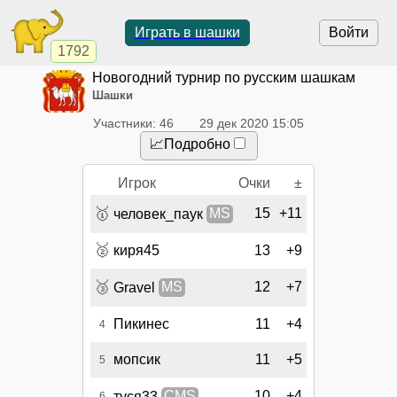
Играть в шашки
Войти
1792
Новогодний турнир по русским шашкам
Шашки
Участники: 46
29 дек 2020 15:05
📈Подробно
Игрок
Очки
±
🥇
15
+11
человек_паук
MS
🥈
киря45
13
+9
🥉
12
+7
Gravel
MS
Пикинес
11
+4
4
мопсик
11
+5
5
10
+4
туся33
CMS
6