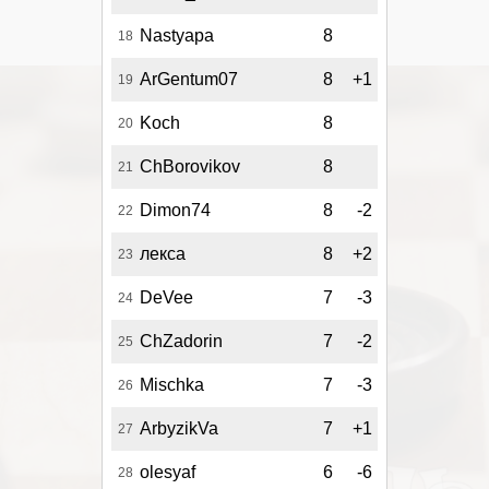
Nastyapa
8
18
ArGentum07
8
+1
19
Koch
8
20
ChBorovikov
8
21
Dimon74
8
-2
22
лекса
8
+2
23
DeVee
7
-3
24
ChZadorin
7
-2
25
Mischka
7
-3
26
ArbyzikVa
7
+1
27
olesyaf
6
-6
28