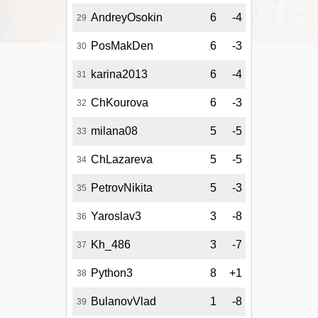
AndreyOsokin
6
-4
29
PosMakDen
6
-3
30
karina2013
6
-4
31
ChKourova
6
-3
32
milana08
5
-5
33
ChLazareva
5
-5
34
PetrovNikita
5
-3
35
Yaroslav3
3
-8
36
Kh_486
3
-7
37
Python3
8
+1
38
BulanovVlad
1
-8
39