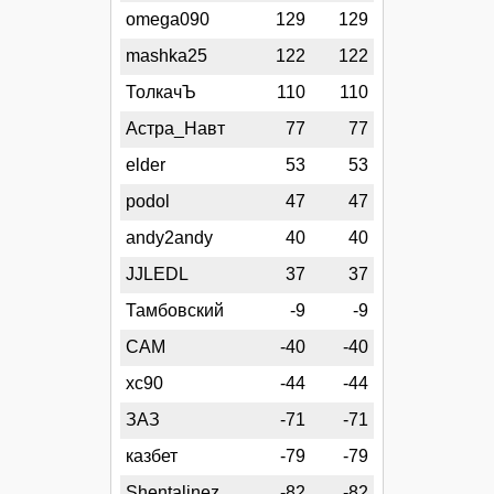
omega090
129
129
mashka25
122
122
ТолкачЪ
110
110
Астра_Навт
77
77
elder
53
53
podol
47
47
andy2andy
40
40
JJLEDL
37
37
Тамбовский
-9
-9
CAM
-40
-40
xc90
-44
-44
ЗАЗ
-71
-71
казбет
-79
-79
Shentalinez
-82
-82