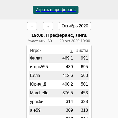
Играть в преферанс
←
→
Октябрь 2020
19:00
. Преферанс, Лига
Участники: 60
20 окт 2020 19:00
Игрок
∑
Висты
Филат
469.1
991
игорь555
439
695
Елла
412.6
563
Юрич_Д
400.2
501
Marchello
376.5
453
уракби
314
328
ale59
309
318