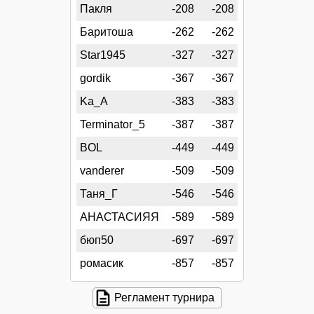
Пакля
-208
-208
Баритоша
-262
-262
Star1945
-327
-327
gordik
-367
-367
Ka_A
-383
-383
Terminator_5
-387
-387
BOL
-449
-449
vanderer
-509
-509
Таня_Г
-546
-546
АНАСТАСИЯЯ
-589
-589
бюп50
-697
-697
ромасик
-857
-857
Регламент турнира