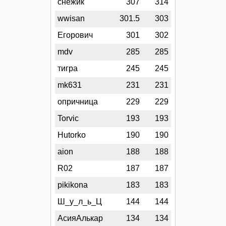
снежик
307
314
wwisan
301.5
303
Егорович
301
302
mdv
285
285
тигра
245
245
mk631
231
231
опричница
229
229
Torvic
193
193
Hutorko
190
190
aion
188
188
R02
187
187
pikikona
183
183
Ш_у_л_ь_Ц
144
144
АсияАлькар
134
134