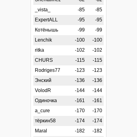
_vista_
-85
-85
ExpertALL
-95
-95
Котёнышь
-99
-99
Lenchik
-100
-100
ritka
-102
-102
CHURS
-115
-115
Rodriges77
-123
-123
Энский
-136
-136
VolodR
-144
-144
Одиночка
-161
-161
a_cure
-170
-170
тёркин58
-174
-174
Maral
-182
-182