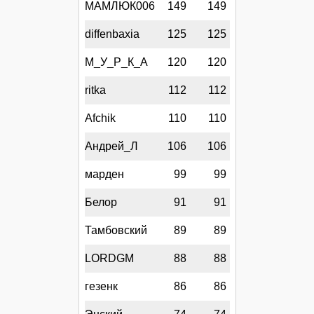
МАМЛЮК006
149
149
diffenbaxia
125
125
М_У_Р_К_А
120
120
ritka
112
112
Afchik
110
110
Андрей_Л
106
106
марден
99
99
Белор
91
91
Тамбовский
89
89
LORDGM
88
88
гезенк
86
86