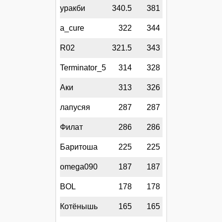
уракби
340.5
381
a_cure
322
344
R02
321.5
343
Terminator_5
314
328
Аки
313
326
лапусяя
287
287
Филат
286
286
Баритоша
225
225
omega090
187
187
BOL
178
178
Котёнышь
165
165