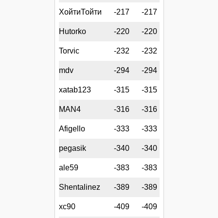
ХойтиТойти
-217
-217
Hutorko
-220
-220
Torvic
-232
-232
mdv
-294
-294
xatab123
-315
-315
MAN4
-316
-316
Afigello
-333
-333
pegasik
-340
-340
ale59
-383
-383
Shentalinez
-389
-389
xc90
-409
-409