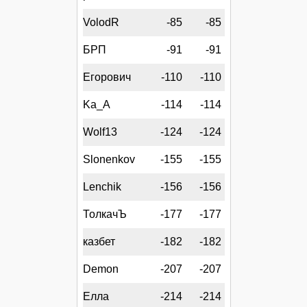
VolodR
-85
-85
БРП
-91
-91
Егорович
-110
-110
Ka_A
-114
-114
Wolf13
-124
-124
Slonenkov
-155
-155
Lenchik
-156
-156
ТолкачЪ
-177
-177
казбет
-182
-182
Demon
-207
-207
Елла
-214
-214