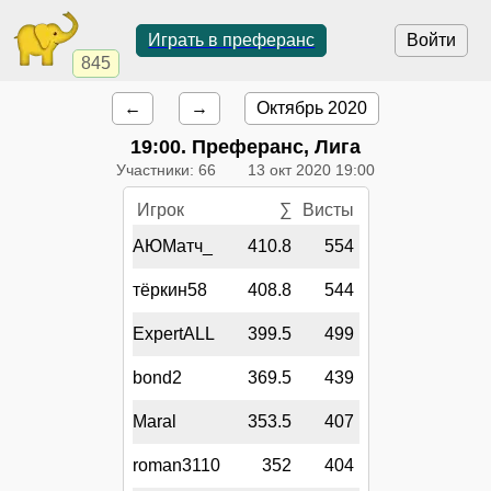
Играть в преферанс
Войти
845
←
→
Октябрь 2020
19:00
. Преферанс, Лига
Участники: 66
13 окт 2020 19:00
Игрок
∑
Висты
АЮМатч_
410.8
554
тёркин58
408.8
544
ExpertALL
399.5
499
bond2
369.5
439
Maral
353.5
407
roman3110
352
404