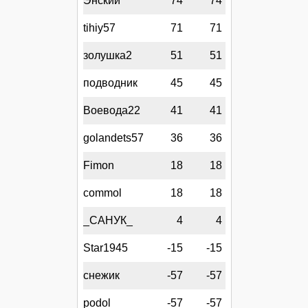
Энский
74
74
tihiy57
71
71
золушка2
51
51
подводник
45
45
Воевода22
41
41
golandets57
36
36
Fimon
18
18
commol
18
18
_САНУК_
4
4
Star1945
-15
-15
снежик
-57
-57
podol
-57
-57