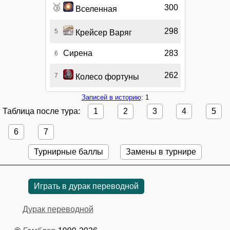
🥉
300
Вселенная
298
5
Крейсер Варяг
Сирена
283
6
262
7
Колесо фортуны
Записей в историю
: 1
Таблица после тура:
1
2
3
4
5
6
7
Турнирные баллы
Замены в турнире
Играть в дурак переводной
Дурак переводной