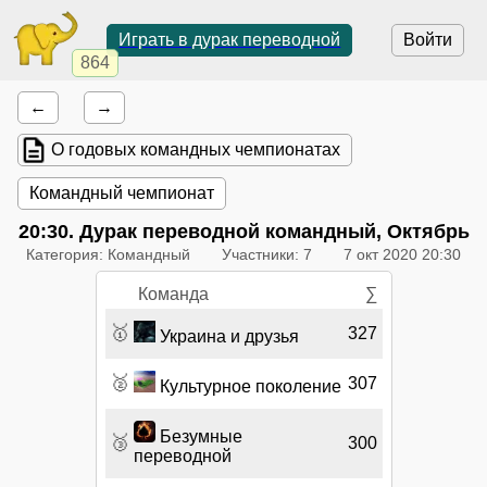
Играть в дурак переводной
Войти
864
←
→
О годовых командных чемпионатах
Командный чемпионат
20:30
. Дурак переводной командный, Октябрь
Категория: Командный
Участники: 7
7 окт 2020 20:30
Команда
∑
🥇
327
Украина и друзья
🥈
307
Культурное поколение
Безумные
🥉
300
переводной