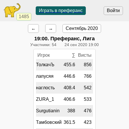
Играть в преферанс
Войти
1485
←
→
Сентябрь 2020
19:00
. Преферанс, Лига
Участники: 54
24 сен 2020 19:00
Игрок
∑
Висты
ТолкачЪ
455.6
856
лапусяя
446.6
766
наглость
408.4
542
ZURA_1
406.6
533
Surgutianin
388
476
Тамбовский
361.5
423