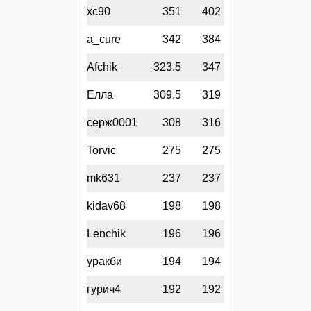
xc90
351
402
a_cure
342
384
Afchik
323.5
347
Елла
309.5
319
серж0001
308
316
Torvic
275
275
mk631
237
237
kidav68
198
198
Lenchik
196
196
уракби
194
194
гурич4
192
192