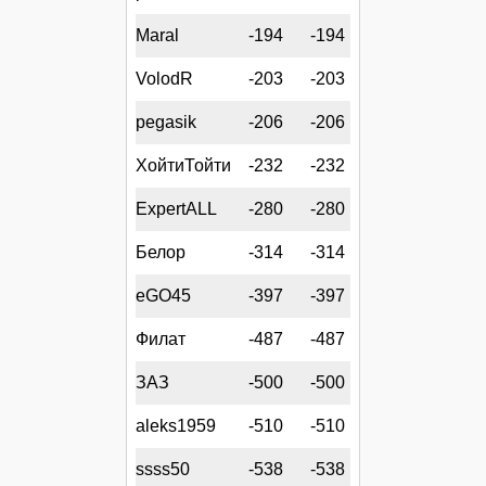
Maral
-194
-194
VolodR
-203
-203
pegasik
-206
-206
ХойтиТойти
-232
-232
ExpertALL
-280
-280
Белор
-314
-314
eGO45
-397
-397
Филат
-487
-487
ЗАЗ
-500
-500
aleks1959
-510
-510
ssss50
-538
-538