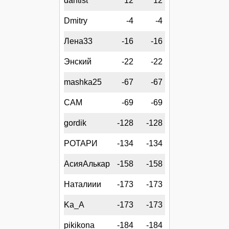
dantist
12
12
Dmitry
-4
-4
Лена33
-16
-16
Энский
-22
-22
mashka25
-67
-67
CAM
-69
-69
gordik
-128
-128
РОТАРИ
-134
-134
АсияАлькар
-158
-158
Наталиии
-173
-173
Ka_A
-173
-173
pikikona
-184
-184