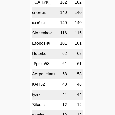
_САНУК_
182
182
снежик
140
140
казбич
140
140
Slonenkov
116
116
Егорович
101
101
Hutorko
62
62
тёркин58
61
61
Астра_Навт
58
58
КАН52
48
48
tyzik
44
44
Silvers
12
12