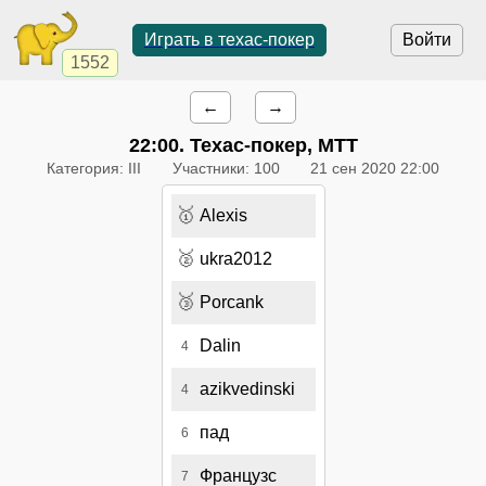
Играть в техас-покер
Войти
1552
←
→
22:00
. Техас-покер, МТТ
Категория: III
Участники: 100
21 сен 2020 22:00
🥇
Alexis
🥈
ukra2012
🥉
Porcank
Dalin
4
azikvedinski
4
пад
6
Французс
7