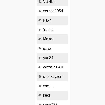
VBNET
41
serega1954
42
Faxri
43
Yanka
44
Михал
45
ваза
46
yuri34
47
ефтл1984Ф
47
мюнхаузен
49
sas_1
49
kedr
49
сочи777
49