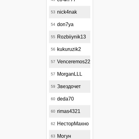
nick4nak
53
don7ya
54
Rozbiiynik13
55
kukuruzik2
56
Venceremos22
57
MorganLLL
57
Звездочет
59
deda70
60
rimas4321
60
НесторМахно
62
Могун
63