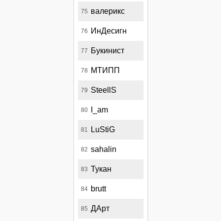
валерикс
75
ИнДесигн
76
Букинист
77
МТИПП
78
SteellS
79
I_am
80
LuStiG
81
sahalin
82
Тукан
83
brutt
84
ДАрт
85