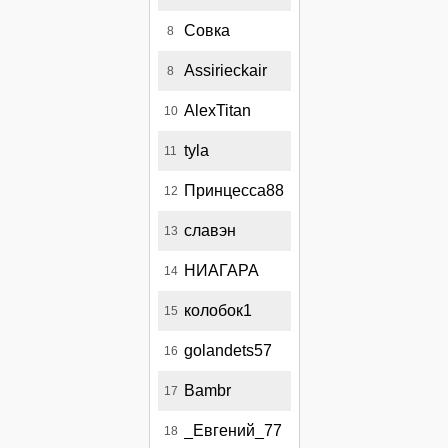
Совка
8
Assirieckair
8
AlexTitan
10
tyla
11
Принцесса88
12
славэн
13
НИАГАРА
14
колобок1
15
golandets57
16
Bambr
17
_Евгений_77
18