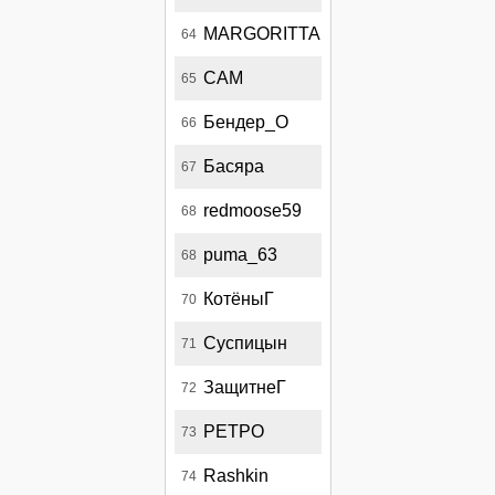
MARGORITTA
64
CAM
65
Бендер_О
66
Басяра
67
redmoose59
68
puma_63
68
КотёныГ
70
Суспицын
71
ЗащитнеГ
72
PETPO
73
Rashkin
74