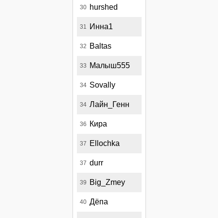
hurshed
30
Инна1
31
Baltas
32
Малыш555
33
Sovally
34
Лайн_Генн
34
Кира
36
Ellochka
37
durr
37
Big_Zmey
39
Дёпа
40