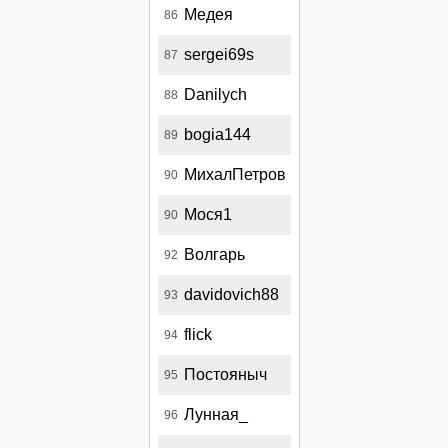
Медея
86
sergei69s
87
Danilych
88
bogia144
89
МихалПетров
90
Мося1
90
Волгарь
92
davidovich88
93
flick
94
Постояныч
95
Лунная_
96