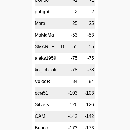
бюп50
-1
-1
gbbgbb1
-2
-2
Maral
-25
-25
MgMgMg
-53
-53
SMARTFEED
-55
-55
aleks1959
-75
-75
ko_lob_ok
-78
-78
VolodR
-84
-84
есм51
-103
-103
Silvers
-126
-126
CAM
-142
-142
Белор
-173
-173