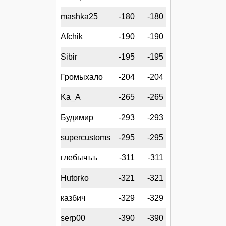
mashka25
-180
-180
Afchik
-190
-190
Sibir
-195
-195
Громыхало
-204
-204
Ka_A
-265
-265
Будимир
-293
-293
supercustoms
-295
-295
глебычъъ
-311
-311
Hutorko
-321
-321
казбич
-329
-329
serp00
-390
-390