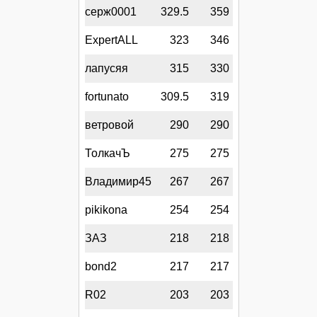
серж0001
329.5
359
ExpertALL
323
346
лапусяя
315
330
fortunato
309.5
319
ветровой
290
290
ТолкачЪ
275
275
Владимир45
267
267
pikikona
254
254
ЗАЗ
218
218
bond2
217
217
R02
203
203