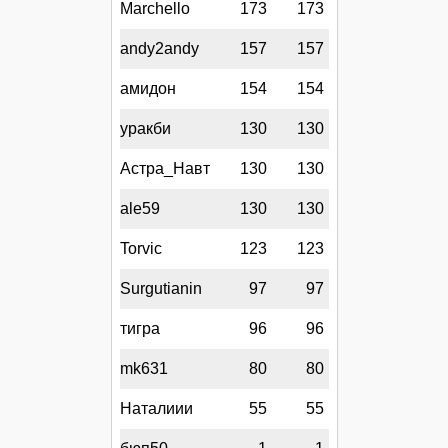
Marchello
173
173
andy2andy
157
157
амидон
154
154
уракби
130
130
Астра_Навт
130
130
ale59
130
130
Torvic
123
123
Surgutianin
97
97
тигра
96
96
mk631
80
80
Наталиии
55
55