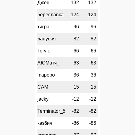
Джен
132
132
береславка
124
124
тигра
96
96
лапусяя
82
82
Torvic
66
66
АЮМатч_
63
63
mapebo
36
36
CAM
15
15
jacky
-12
-12
Terminator_5
-82
-82
казбич
-86
-86