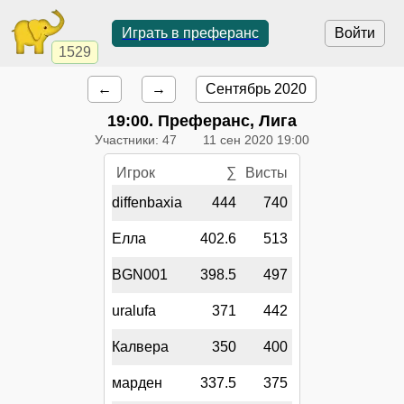
Играть в преферанс
Войти
1529
←
→
Сентябрь 2020
19:00
. Преферанс, Лига
Участники: 47
11 сен 2020 19:00
Игрок
∑
Висты
diffenbaxia
444
740
Елла
402.6
513
BGN001
398.5
497
uralufa
371
442
Калвера
350
400
марден
337.5
375