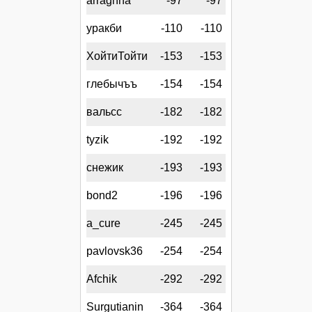
arraghna
-97
-97
уракби
-110
-110
ХойтиТойти
-153
-153
глебычъъ
-154
-154
вальсс
-182
-182
tyzik
-192
-192
снежик
-193
-193
bond2
-196
-196
a_cure
-245
-245
pavlovsk36
-254
-254
Afchik
-292
-292
Surgutianin
-364
-364