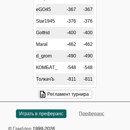
eGO45
-367
-367
Star1945
-376
-376
Gotfrid
-400
-400
Maral
-462
-462
d_grom
-490
-490
КОМБАТ_
-548
-548
ТолкачЪ
-811
-811
Регламент турнира
Играть в преферанс
Преферанс
©
Гамблер
1999-2026