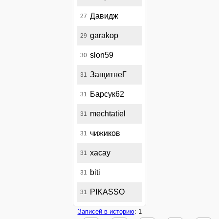
Давидж
27
garakop
29
slon59
30
ЗащитнеГ
31
Барсук62
31
mechtatiel
31
чижиков
31
xacay
31
biti
31
PIKASSO
31
Записей в историю
: 1