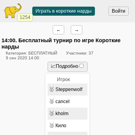
Играть в короткие нарды
Войти
1254
←
→
14:00
. Бесплатный турнир по игре Короткие
нарды
Категория: БЕСПЛАТНЫЙ
Участники: 37
9 сен 2020 14:00
📈Подробно
Игрок
🥇
Steppenwolf
🥈
cancel
🥉
kholm
🥉
Кило