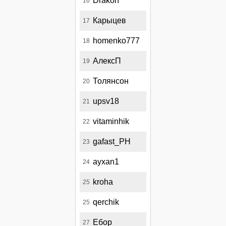
Drakon
16
Карыцев
17
homenko777
18
АлексП
19
Толянсон
20
upsv18
21
vitaminhik
22
gafast_PH
23
ayxan1
24
kroha
25
qerchik
25
Ебор
27