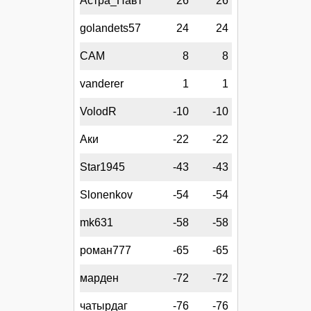
Астра_Навт
26
26
golandets57
24
24
CAM
8
8
vanderer
1
1
VolodR
-10
-10
Аки
-22
-22
Star1945
-43
-43
Slonenkov
-54
-54
mk631
-58
-58
роман777
-65
-65
марден
-72
-72
чатырдаг
-76
-76