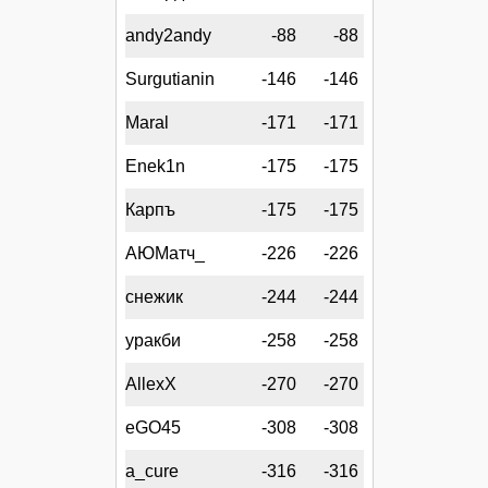
andy2andy
-88
-88
Surgutianin
-146
-146
Maral
-171
-171
Enek1n
-175
-175
Карпъ
-175
-175
АЮМатч_
-226
-226
снежик
-244
-244
уракби
-258
-258
AllexX
-270
-270
eGO45
-308
-308
a_cure
-316
-316