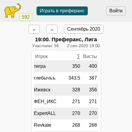
Играть в преферанс
Войти
592
←
→
Сентябрь 2020
19:00
. Преферанс, Лига
Участники: 56
2 сен 2020 19:00
Игрок
∑
Висты
тигра
350
400
глебычъъ
343.5
387
Ижевск
328
356
ФЕН_ИКС
271
271
ExpertALL
270
270
Revkate
268
268