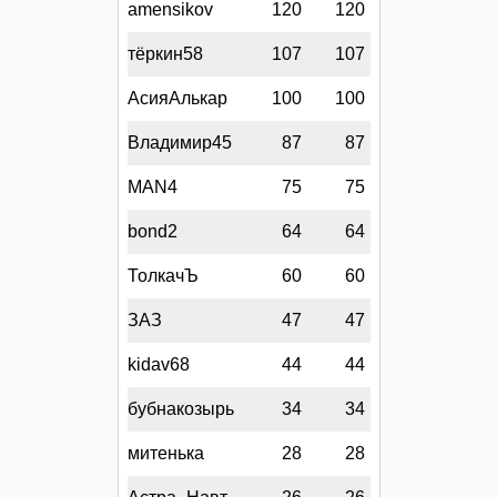
amensikov
120
120
тёркин58
107
107
АсияАлькар
100
100
Владимир45
87
87
MAN4
75
75
bond2
64
64
ТолкачЪ
60
60
ЗАЗ
47
47
kidav68
44
44
бубнакозырь
34
34
митенька
28
28