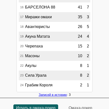
БАРСЕЛОНА 88
41
7
16
Миражи омахи
35
3
17
Авантюристы
26
5
18
Акуна Матата
24
4
19
Черепаха
15
2
20
Масоны
10
2
21
Акулы
8
1
22
Сила Урала
8
2
23
Грабим Короля
2
1
24
Записей в историю
: 3
Играть в омаха-покер
Омаха-покер