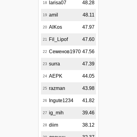
larisa07
48.28
18
amil
48.11
19
AlKos
47.97
20
Fil_Lipof
47.60
21
Семенов1970
47.56
22
surra
47.39
23
AEPK
44.05
24
razman
43.98
25
Ingute1234
41.82
26
ig_mih
39.46
27
diim
38.12
28