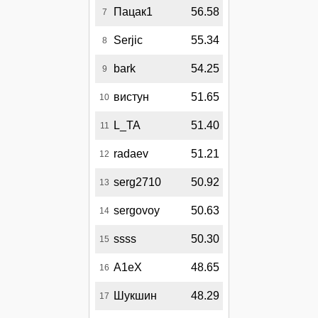
Пацак1
56.58
7
Serjic
55.34
8
bark
54.25
9
вистун
51.65
10
L_TA
51.40
11
radaev
51.21
12
serg2710
50.92
13
sergovoy
50.63
14
ssss
50.30
15
A1eX
48.65
16
Шукшин
48.29
17