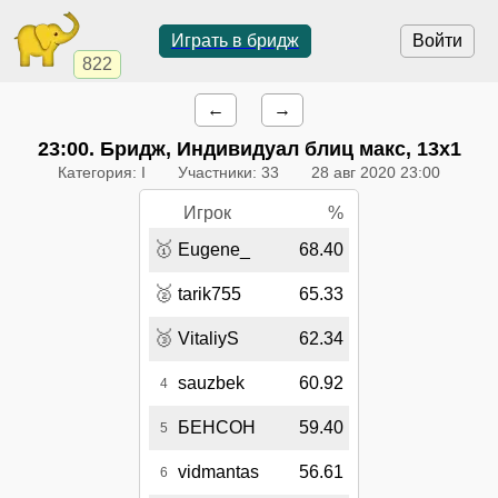
Играть в бридж
Войти
822
←
→
23:00
. Бридж, Индивидуал блиц макс, 13х1
Категория: I
Участники: 33
28 авг 2020 23:00
Игрок
%
🥇
Eugene_
68.40
🥈
tarik755
65.33
🥉
VitaliyS
62.34
sauzbek
60.92
4
БЕНСОН
59.40
5
vidmantas
56.61
6