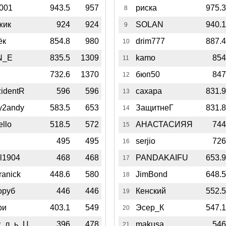
_001
943.5
957
риска
975.
8
жик
924
924
SOLAN
940.
9
ёк
854.8
980
drim777
887.
10
N_E
835.5
1309
kamo
85
11
732.6
1370
бюп50
84
12
zidentR
596
596
сахара
831.
13
y2andy
583.5
653
ЗащитнеГ
831.
14
ello
518.5
572
АНАСТАСИЯЯ
74
15
495
495
serjio
72
16
l1904
468
468
PANDAKAIFU
653.
17
ranick
448.6
580
JimBond
648.
18
оруб
446
446
Кенский
552.
19
ри
403.1
549
Эсер_К
547.
20
_л_ь_Ц
396
478
makusa
54
21