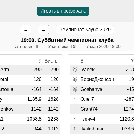
Играть в преферанс
←
→
Чемпионат Клуба-2020
19:00
. Субботний чемпионат клуба
Категория: III
Участники: 198
7 мар 2020 19:00
∑
Висты
B
🥇
lArm
290
290
ivanek
31
🥈
orall
-126
-126
БорисДжонсон
1
🥉
итоша
-164
-164
Goshanya
-4
у
1185.9
1628
Олег7
-28
4
nenkov
1142
1142
Grant74
127
5
A1
1058.8
1238
гурич4
1120.
6
d2
944
1012
ilyafishman
1033.
7