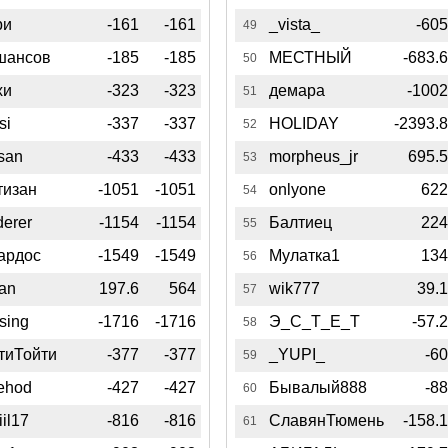
ри
-161
-161
_vista_
-60
49
шансов
-185
-185
МЕСТНЫЙ
-683.
50
хи
-323
-323
демара
-100
51
si
-337
-337
HOLIDAY
-2393.
52
san
-433
-433
morpheus_jr
695.
53
тизан
-1051
-1051
onlyone
62
54
derer
-1154
-1154
Балтиец
22
55
ардос
-1549
-1549
Мулатка1
13
56
an
197.6
564
wik777
39.
57
sing
-1716
-1716
Э_С_Т_Е_Т
-57.
58
тиТойти
-377
-377
_YUPI_
-6
59
ehod
-427
-427
Бывалый888
-8
60
il17
-816
-816
СлавянТюмень
-158.
61