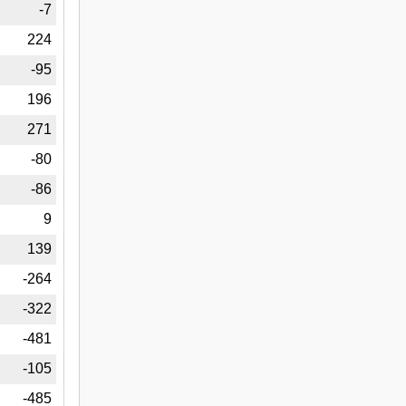
5
-7
1
224
5
-95
4
196
9
271
5
-80
2
-86
5
9
9
139
9
-264
5
-322
1
-481
3
-105
8
-485