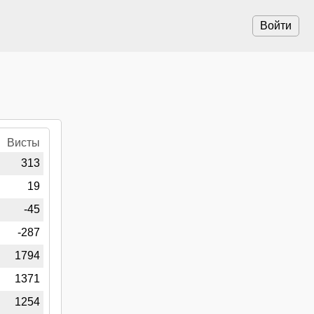
Войти
∑
Висты
3
313
9
19
5
-45
7
-287
4
1794
8
1371
6
1254