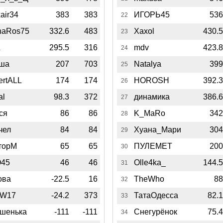
air34
383
383
ИГОРЬ45
53
22
haRos75
332.6
483
Xaxol
430.
23
L
295.5
316
mdv
423.
24
ша
207
703
Natalya
39
25
ertALL
174
174
HOROSH
392.
26
al
98.3
372
динамика
386.
27
ся
86
86
K_MaRo
34
28
чел
84
84
Хуана_Мари
30
29
торМ
65
65
ПУЛЕМЕТ
20
30
45
46
46
Olle4ka_
144.
31
ова
-22.5
16
TheWho
8
32
W17
-24.2
373
ТатаОдесса
82.
33
шенька
-111
-111
Снегурёнок
75.
34