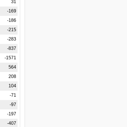
7
31
3
-169
6
-186
5
-215
3
-283
3
-837
1
-1571
3
564
8
208
4
104
1
-71
9
-97
7
-197
7
-407