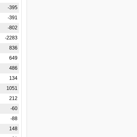
5
-395
6
-391
2
-802
8
-2283
5
836
2
649
4
486
4
134
1
1051
2
212
0
-60
8
-88
1
148