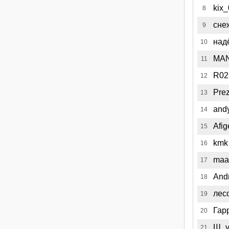
kix
8
сне
9
над
10
MA
11
R02
12
Pre
13
and
14
Afig
15
kmk
16
maa
17
And
18
лес
19
Гар
20
Ш_у
21