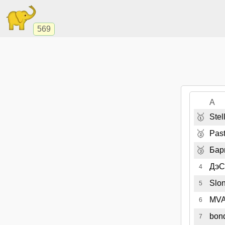
569
A
🥇
Stel
🥈
Past
🥉
Бар
ДэС
4
Slo
5
MV
6
bon
7