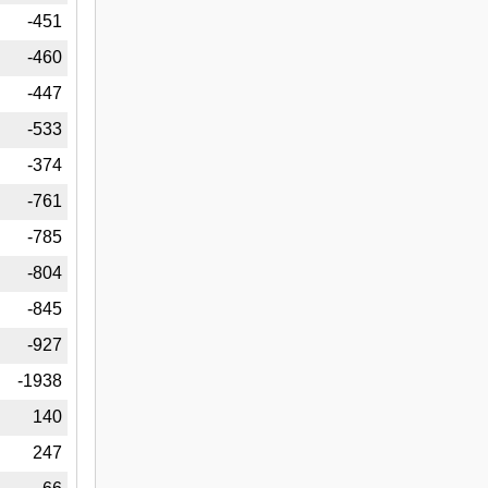
1
-451
0
-460
6
-447
3
-533
4
-374
1
-761
5
-785
4
-804
5
-845
7
-927
8
-1938
0
140
2
247