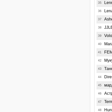
Len
35
Len
36
Ash
37
JJL
38
Vol
39
Mar
40
FE
41
Мук
42
Тан
43
Dire
44
мар
45
Аст
46
Term
47
Hun
48