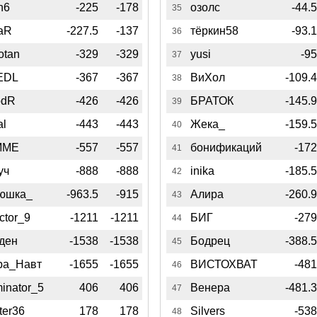
n6
-225
-178
озолс
-44.
35
aR
-227.5
-137
тёркин58
-93.
36
otan
-329
-329
yusi
-9
37
EDL
-367
-367
ВиХол
-109.
38
odR
-426
-426
БРАТОК
-145.
39
al
-443
-443
Жека_
-159.
40
MME
-557
-557
бонификаций
-17
41
уч
-888
-888
inika
-185.
42
юшка_
-963.5
-915
Алира
-260.
43
ctor_9
-1211
-1211
БИГ
-27
44
ден
-1538
-1538
Бодрец
-388.
45
ра_Навт
-1655
-1655
ВИСТОХВАТ
-48
46
inator_5
406
406
Венера
-481.
47
ter36
178
178
Silvers
-53
48