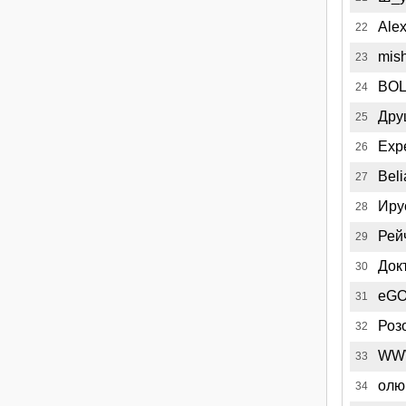
Alex
22
mis
23
BO
24
Дру
25
Exp
26
Beli
27
Иру
28
Рей
29
Док
30
eGO
31
Роз
32
WW
33
олю
34