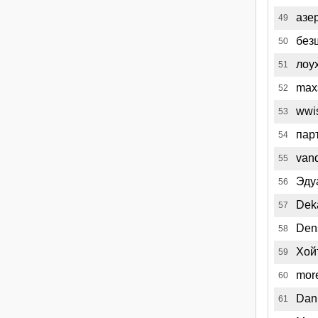
азе
49
без
50
лоу
51
max
52
wwi
53
пар
54
van
55
Эду
56
Dek
57
Den
58
Хой
59
mor
60
Dani
61