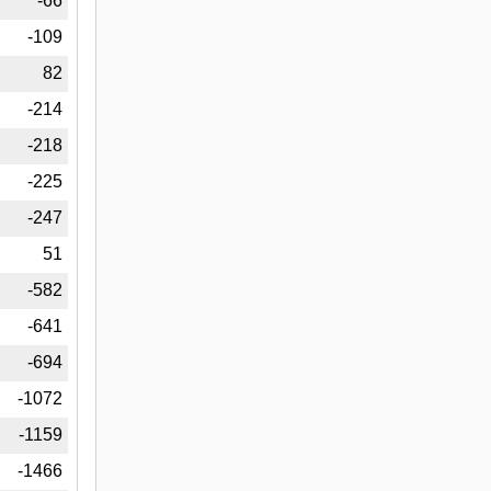
6
-66
9
-109
8
82
4
-214
8
-218
5
-225
7
-247
1
51
2
-582
1
-641
1
-694
2
-1072
9
-1159
6
-1466