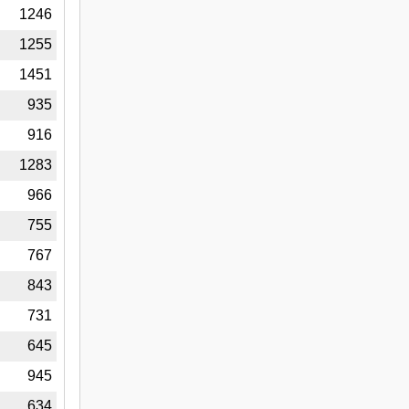
3
1246
1
1255
4
1451
4
935
7
916
9
1283
8
966
4
755
6
767
9
843
5
731
5
645
1
945
6
634