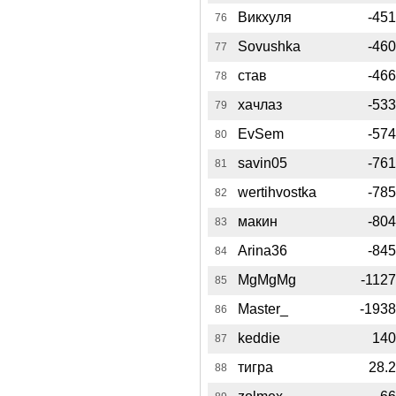
Викхуля
-45
76
Sovushka
-46
77
став
-46
78
хачлаз
-53
79
EvSem
-57
80
savin05
-76
81
wertihvostka
-78
82
макин
-80
83
Arina36
-84
84
MgMgMg
-112
85
Master_
-193
86
keddie
14
87
тигра
28.
88