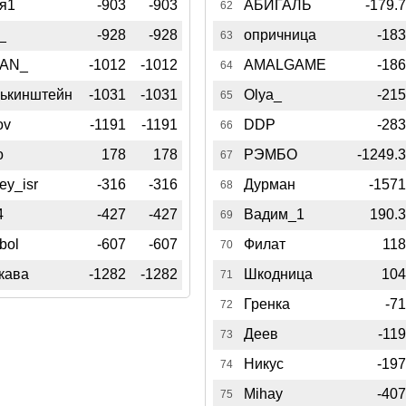
я1
-903
-903
АБИГАЛЬ
-179.
62
_
-928
-928
опричница
-18
63
AN_
-1012
-1012
AMALGAME
-18
64
ькинштейн
-1031
-1031
Olya_
-21
65
ov
-1191
-1191
DDP
-28
66
o
178
178
РЭМБО
-1249.
67
ey_isr
-316
-316
Дурман
-157
68
4
-427
-427
Вадим_1
190.
69
bol
-607
-607
Филат
11
70
кава
-1282
-1282
Шкодница
10
71
Гренка
-7
72
Деев
-11
73
Никус
-19
74
Mihay
-40
75