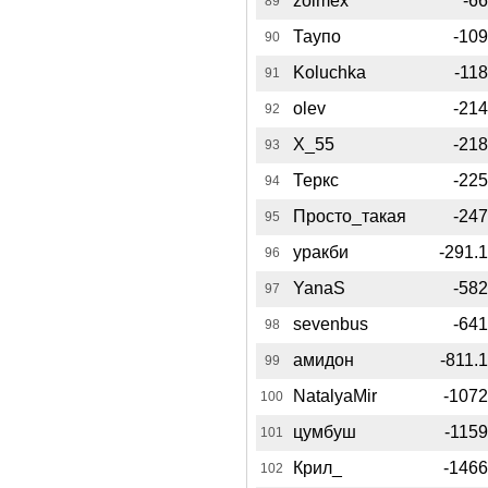
zolmex
-6
89
Таупо
-10
90
Koluchka
-11
91
olev
-21
92
X_55
-21
93
Теркс
-22
94
Просто_такая
-24
95
уракби
-291.
96
YanaS
-58
97
sevenbus
-64
98
амидон
-811.
99
NatalyaMir
-107
100
цумбуш
-115
101
Крил_
-146
102