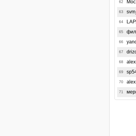
Мос
62
svm
63
LAP
64
фил
65
yan
66
driz
67
alex
68
sp5
69
alex
70
мер
71