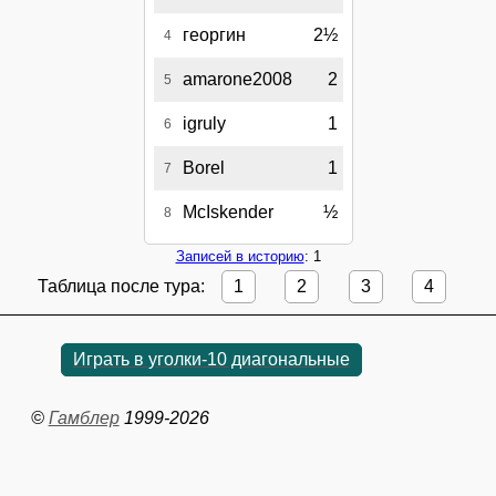
георгин
2½
4
amarone2008
2
5
igruly
1
6
Borel
1
7
McIskender
½
8
Записей в историю
: 1
Таблица после тура:
1
2
3
4
Играть в уголки-10 диагональные
©
Гамблер
1999-2026