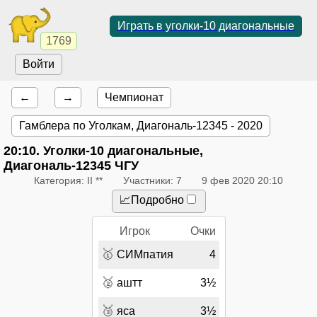
Играть в уголки-10 диагональные
1769
Войти
←
→
Чемпионат
Гамблера по Уголкам, Диагональ-12345 - 2020
20:10
. Уголки-10 диагональные,
Диагональ-12345 ЧГУ
Категория: II **
Участники: 7
9 фев 2020 20:10
📈Подробно
Игрок
Очки
🥇
СИМпатия
4
🥈
аштт
3½
🥉
яса
3½