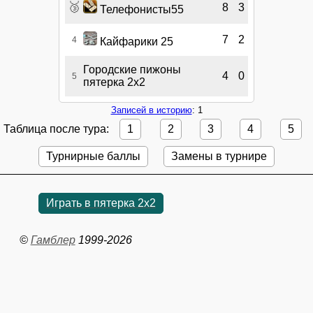
🥉
8
3
Телефонисты55
7
2
4
Кайфарики 25
Городские пижоны
4
0
5
пятерка 2х2
Записей в историю
: 1
Таблица после тура:
1
2
3
4
5
Турнирные баллы
Замены в турнире
Играть в пятерка 2x2
©
Гамблер
1999-2026