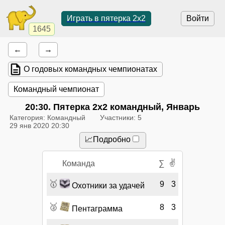
Играть в пятерка 2x2
Войти
1645
←
→
О годовых командных чемпионатах
Командный чемпионат
20:30
. Пятерка 2x2 командный, Январь
Категория: Командный
Участники: 5
29 янв 2020 20:30
📈Подробно
✌
Команда
∑
🥇
9
3
Охотники за удачей
🥈
8
3
Пентаграмма