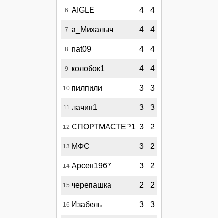
AIGLE
4
4
6
а_Михалыч
4
4
7
nat09
4
4
8
колобок1
4
4
9
пилпили
3
3
10
лачин1
3
3
11
СПОРТМАСТЕР1
3
2
12
МФС
3
2
13
Арсен1967
3
2
14
черепашка
2
2
15
Изабель
3
3
16