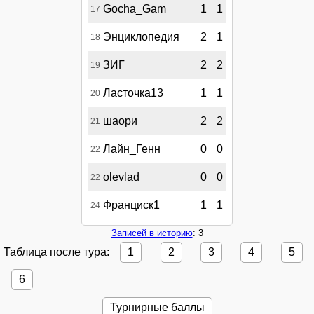
Gocha_Gam
1
1
17
Энциклопедия
2
1
18
ЗИГ
2
2
19
Ласточка13
1
1
20
шаори
2
2
21
Лайн_Генн
0
0
22
olevlad
0
0
22
Франциск1
1
1
24
Записей в историю
: 3
Таблица после тура:
1
2
3
4
5
6
Турнирные баллы