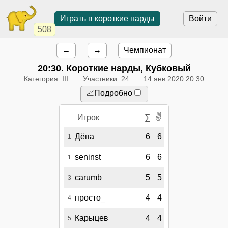
Играть в короткие нарды
Войти
508
←
→
Чемпионат
20:30
. Короткие нарды, Кубковый
Категория: III
Участники: 24
14 янв 2020 20:30
📈Подробно
✌
Игрок
∑
Дёпа
6
6
1
seninst
6
6
1
carumb
5
5
3
просто_
4
4
4
Карыцев
4
4
5