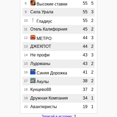
55
5
8
Высокие ставки
Сила Урала
55
3
9
55
2
10
Гладиус
Отель Калифорния
45
2
11
44
3
12
МЕТРО
ДЖЕКПОТ
44
2
13
Не профи
43
3
14
Лудоманы
43
2
15
41
2
16
Синяя Дорожка
38
2
17
Акулы
Кунцево88
37
2
18
Дружная Компания
34
1
19
Авантюристы
19
1
20
Записей в историю
: 3