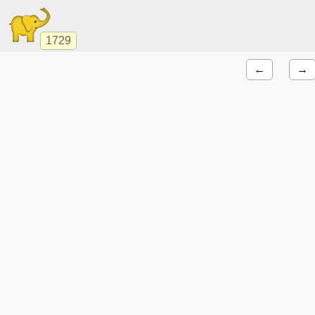
1729
←
→