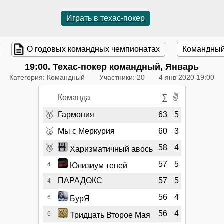
Играть в техас-покер
О годовых командных чемпионатах
Командный
19:00
. Техас-покер командный, Январь
Категория: Командный
Участники: 20
4 янв 2020 19:00
✌
Команда
∑
🥇
Гармония
63
5
🥈
Мы с Меркурия
60
3
🥉
58
4
Харизматичный авось
57
5
4
Юлизиум теней
ПАРАДОКС
57
5
4
56
4
6
БурЯ
56
4
6
Тридцать Второе Мая