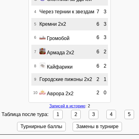
Через тернии к звездам
7
3
4
Кремни 2х2
6
3
5
6
3
6
Громобой
6
2
7
Армада 2х2
6
2
8
Кайфарики
Городские пижоны 2х2
2
1
9
2
0
10
Аврора 2х2
Записей в историю
: 2
Таблица после тура:
1
2
3
4
5
Турнирные баллы
Замены в турнире