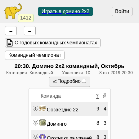
Играть в домино 2x2
Войти
1412
←
→
О годовых командных чемпионатах
Командный чемпионат
20:30
. Домино 2x2 командный, Октябрь
Категория: Командный
Участники: 10
8 окт 2019 20:30
📈Подробно
✌
Команда
∑
🥇
9
4
Созвездие 22
🥈
8
3
Доминго
🥉
8
3
Охотники за удачей