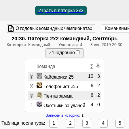
Играть в пятерка 2x2
О годовых командных чемпионатах
Командный
20:30
. Пятерка 2x2 командный, Сентябрь
Категория: Командный
Участники: 4
3 сен 2019 20:30
📈Подробно
✌
Команда
∑
🥇
10
3
Кайфарики 25
🥈
6
2
Телефонисты55
🥉
6
2
Пентаграмма
4
0
4
Охотники за удачей
Записей в историю
: 1
Таблица после тура:
1
2
3
4
5