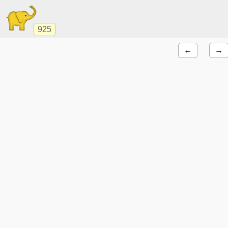
925
←
→