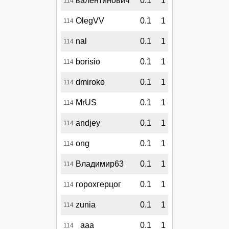
валентинович
0.1
1
114
OlegVV
0.1
1
114
nal
0.1
1
114
borisio
0.1
1
114
dmiroko
0.1
1
114
MrUS
0.1
1
114
andjey
0.1
1
114
ong
0.1
1
114
Владимир63
0.1
1
114
горохгерцог
0.1
1
114
zunia
0.1
1
114
_aaa_
0.1
1
114