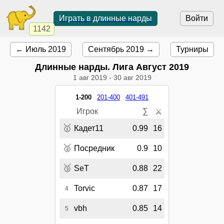
Играть в длинные нарды
Войти
1142
← Июль 2019
Сентябрь 2019 →
Турниры
Длинные нарды. Лига Август 2019
1 авг 2019
-
30 авг 2019
1-200
201-400
401-491
Игрок
∑
⚔
🥇
Кадет11
0.99
16
🥈
Посредник
0.9
10
🥉
SeT
0.88
22
Torvic
0.87
17
4
vbh
0.85
14
5