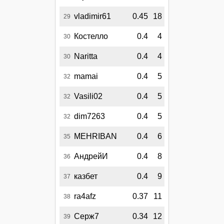
vladimir61
0.45
18
29
Костелло
0.4
4
30
Naritta
0.4
4
30
mamai
0.4
5
32
Vasili02
0.4
5
32
dim7263
0.4
5
32
MEHRIBAN
0.4
6
35
АндрейИ
0.4
8
36
казбет
0.4
9
37
ra4afz
0.37
11
38
Серж7
0.34
12
39