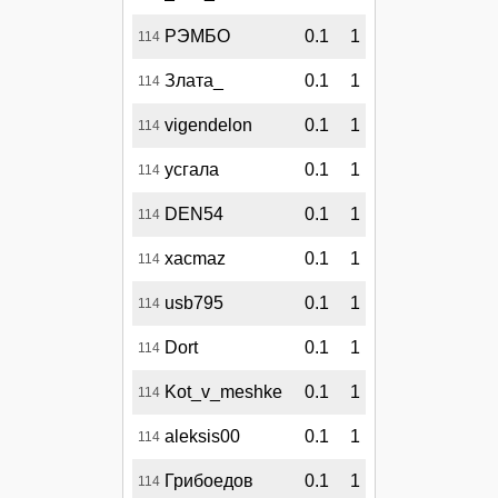
РЭМБО
0.1
1
114
Злата_
0.1
1
114
vigendelon
0.1
1
114
усгала
0.1
1
114
DEN54
0.1
1
114
xacmaz
0.1
1
114
usb795
0.1
1
114
Dort
0.1
1
114
Kot_v_meshke
0.1
1
114
aleksis00
0.1
1
114
Грибоедов
0.1
1
114