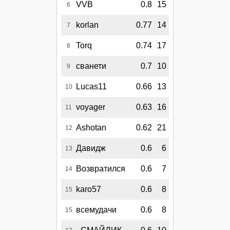
VVB
0.8
15
6
korlan
0.77
14
7
Torq
0.74
17
8
сванети
0.7
10
9
Lucas11
0.66
13
10
voyager
0.63
16
11
Ashotan
0.62
21
12
Давидж
0.6
6
13
Возвратился
0.6
7
14
karo57
0.6
8
15
всемудачи
0.6
8
15