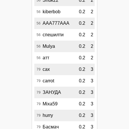
Shuk22
0.2
2
56
kiberbob
0.2
2
56
AAA777AAA
0.2
2
56
спешилти
0.2
2
56
Mulya
0.2
2
56
атт
0.2
2
56
сах
0.2
3
79
carrot
0.2
3
79
ЗАНУДА
0.2
3
79
Mixa59
0.2
3
79
hurry
0.2
3
79
Басмач
0.2
3
79