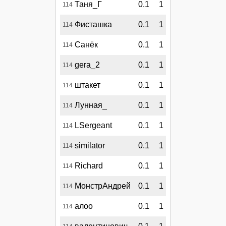
Таня_Г
0.1
1
114
Фисташка
0.1
1
114
Санёк
0.1
1
114
gera_2
0.1
1
114
штакет
0.1
1
114
Лунная_
0.1
1
114
LSergeant
0.1
1
114
similator
0.1
1
114
Richard
0.1
1
114
МонстрАндрей
0.1
1
114
алоо
0.1
1
114