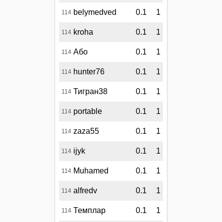
belymedved
0.1
1
114
kroha
0.1
1
114
Або
0.1
1
114
hunter76
0.1
1
114
Тигран38
0.1
1
114
portable
0.1
1
114
zaza55
0.1
1
114
ijyk
0.1
1
114
Muhamed
0.1
1
114
alfredv
0.1
1
114
Темплар
0.1
1
114