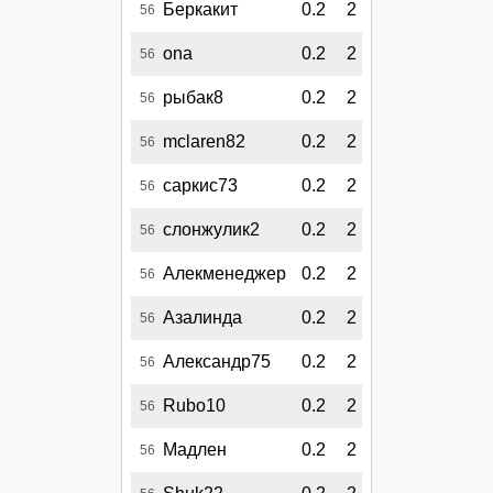
Беркакит
0.2
2
56
ona
0.2
2
56
рыбак8
0.2
2
56
mclaren82
0.2
2
56
саркис73
0.2
2
56
слонжулик2
0.2
2
56
Алекменеджер
0.2
2
56
Азалинда
0.2
2
56
Александр75
0.2
2
56
Rubo10
0.2
2
56
Мадлен
0.2
2
56