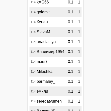
kAG66
0.1
1
114
goldmit
0.1
1
114
Кенен
0.1
1
114
SlavaM
0.1
1
114
anastaciya
0.1
1
114
Владимир1954
0.1
1
114
mars7
0.1
1
114
Milashka
0.1
1
114
barmaley_
0.1
1
114
эмили
0.1
1
114
seregatyumen
0.1
1
114