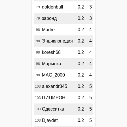
goldenbull
0.2
3
79
заронд
0.2
3
79
Madre
0.2
4
98
Энциклопедия
0.2
4
98
koresh68
0.2
4
98
Марынка
0.2
4
98
MAG_2000
0.2
4
98
alexandr345
0.2
5
103
ЦИЦИРОН
0.2
5
103
Одесситка
0.2
5
103
Djavdet
0.2
5
103