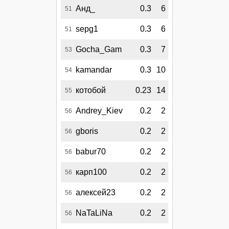
Анд_
0.3
6
51
sepg1
0.3
6
51
Gocha_Gam
0.3
7
53
kamandar
0.3
10
54
котобой
0.23
14
55
Andrey_Kiev
0.2
2
56
gboris
0.2
2
56
babur70
0.2
2
56
карп100
0.2
2
56
алексей23
0.2
2
56
NaTaLiNa
0.2
2
56