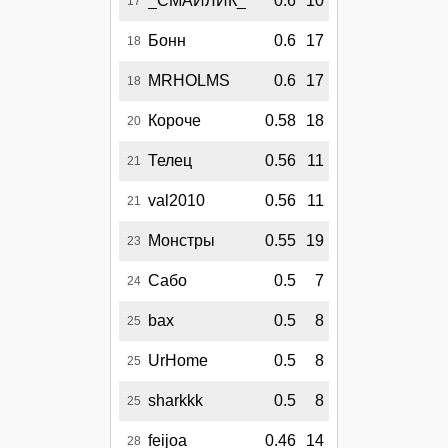
_СМАЙЛИК_
0.6
10
17
Бонн
0.6
17
18
MRHOLMS
0.6
17
18
Короче
0.58
18
20
Телец
0.56
11
21
val2010
0.56
11
21
Монстры
0.55
19
23
Сабо
0.5
7
24
bax
0.5
8
25
UrHome
0.5
8
25
sharkkk
0.5
8
25
feijoa
0.46
14
28