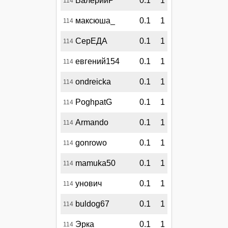
ВалерийР
0.1
1
114
максюша_
0.1
1
114
СерЕДА
0.1
1
114
евгений154
0.1
1
114
ondreicka
0.1
1
114
PoghpatG
0.1
1
114
Armando
0.1
1
114
gonrowo
0.1
1
114
mamuka50
0.1
1
114
унович
0.1
1
114
buldog67
0.1
1
114
Эрка
0.1
1
114