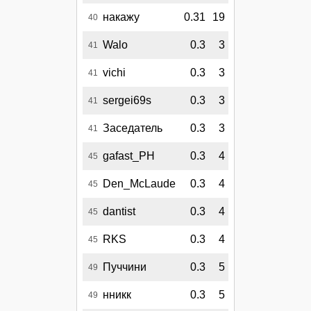
накажу
0.31
19
40
Walo
0.3
3
41
vichi
0.3
3
41
sergei69s
0.3
3
41
Заседатель
0.3
3
41
gafast_PH
0.3
4
45
Den_McLaude
0.3
4
45
dantist
0.3
4
45
RKS
0.3
4
45
Пуччини
0.3
5
49
нникк
0.3
5
49