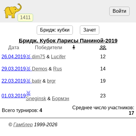
Войти
1411
Бридж: кубки
Зачет
Бридж. Кубок Ларисы Паниной-2019
Дата
Победители
🧍
26.04.2019
🥇
dim75
&
Lucifer
12
29.03.2019
🥇
Demos
&
Rus
14
22.03.2019
🥇
batir
&
brgr
19
🥇
01.03.2019
23
Sneginsk
&
Бормэн
Среднее число участников:
Всего турниров:
4
17
©
Гамблер
1999-2026