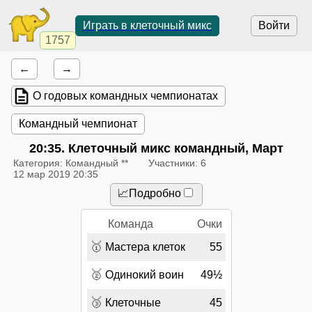
Играть в клеточный микс
Войти
1757
←
→
О годовых командных чемпионатах
Командный чемпионат
20:35
. Клеточный микс командный, Март
Категория: Командный **
Участники: 6
12 мар 2019 20:35
📈Подробно
Команда
Очки
🥇
Мастера клеток
55
🥈
Одинокий воин
49½
🥉
Клеточные
45