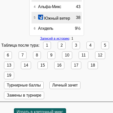
Альфа-Микс
43
4
38
5
Южный ветер
Агидель
9½
6
Записей в историю
: 1
Таблица после тура:
1
2
3
4
5
6
7
8
9
10
11
12
13
14
15
16
17
18
19
Турнирные баллы
Личный зачет
Замены в турнире
Играть в клеточный микс