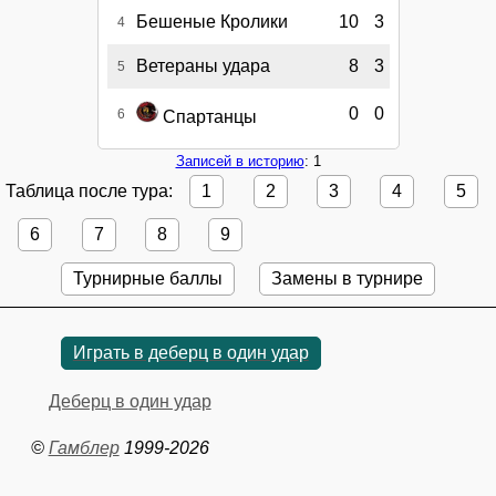
Бешеные Кролики
10
3
4
Ветераны удара
8
3
5
0
0
6
Спартанцы
Записей в историю
: 1
Таблица после тура:
1
2
3
4
5
6
7
8
9
Турнирные баллы
Замены в турнире
Играть в деберц в один удар
Деберц в один удар
©
Гамблер
1999-2026