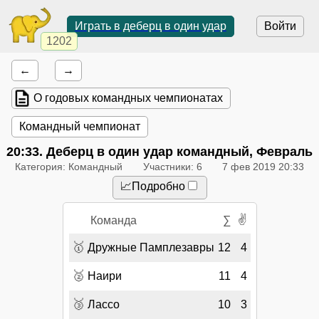
Играть в деберц в один удар
Войти
1202
←
→
О годовых командных чемпионатах
Командный чемпионат
20:33
. Деберц в один удар командный, Февраль
Категория: Командный
Участники: 6
7 фев 2019 20:33
📈Подробно
✌
Команда
∑
🥇
Дружные Памплезавры
12
4
🥈
Наири
11
4
🥉
Лассо
10
3