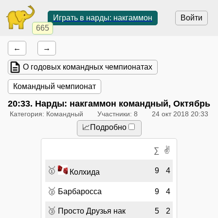
Играть в нарды: накгаммон
Войти
665
←
→
О годовых командных чемпионатах
Командный чемпионат
20:33
. Нарды: накгаммон командный, Октябрь
Категория: Командный
Участники: 8
24 окт 2018 20:33
📈Подробно
✌
∑
🥇
9
4
Колхида
🥈
Барбаросса
9
4
🥉
Просто Друзья нак
5
2