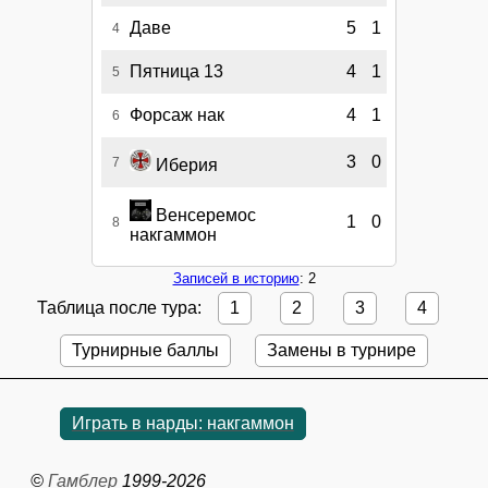
Даве
5
1
4
Пятница 13
4
1
5
Форсаж нак
4
1
6
3
0
7
Иберия
Венсеремос
1
0
8
накгаммон
Записей в историю
: 2
Таблица после тура:
1
2
3
4
Турнирные баллы
Замены в турнире
Играть в нарды: накгаммон
©
Гамблер
1999-2026