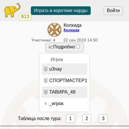
Играть в короткие нарды
Войти
613
Колхида
Колхида
Участники: 4
22 сен 2018 14:50
📈Подробно
Игрок
🥇
u3nay
🥈
СПОРТМАСТЕР1
🥉
ТАВИРА_48
_игрок
4
Таблица после тура:
1
2
3