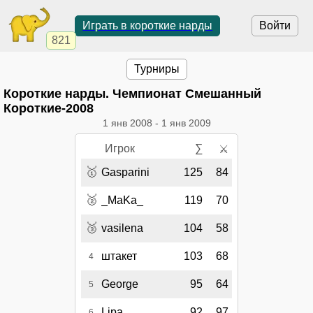
Играть в короткие нарды
Войти
821
Турниры
Короткие нарды. Чемпионат Смешанный
Короткие-2008
1 янв 2008
-
1 янв 2009
Игрок
∑
⚔
🥇
Gasparini
125
84
🥈
_MaKa_
119
70
🥉
vasilena
104
58
штакет
103
68
4
George
95
64
5
Lipa
92
97
6