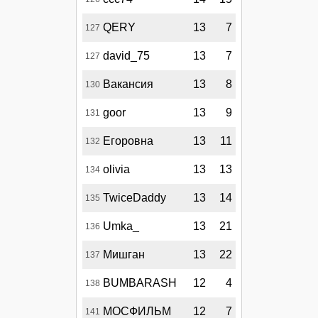
QERY
13
7
127
david_75
13
7
127
Вакансия
13
8
130
goor
13
9
131
Егоровна
13
11
132
olivia
13
13
134
TwiceDaddy
13
14
135
Umka_
13
21
136
Мишган
13
22
137
BUMBARASH
12
4
138
МОСФИЛЬМ
12
7
141