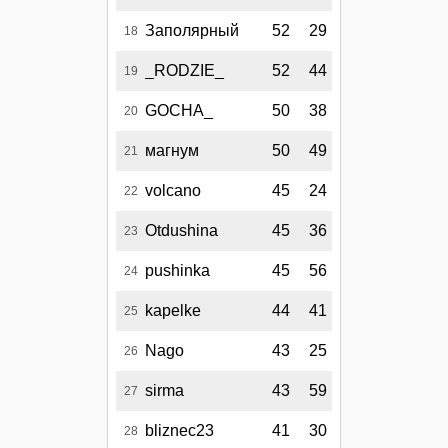
Заполярный
52
29
18
_RODZIE_
52
44
19
GOCHA_
50
38
20
магнум
50
49
21
volcano
45
24
22
Otdushina
45
36
23
pushinka
45
56
24
kapelke
44
41
25
Nago
43
25
26
sirma
43
59
27
bliznec23
41
30
28