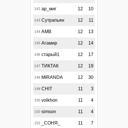
ар_миг
12
10
142
Сутрапьян
12
11
143
AMB
12
13
144
Агамир
12
14
145
старый1
12
17
146
ТИКТАК
12
19
147
MIRANDA
12
30
148
CHIT
11
3
149
volkhon
11
4
150
simson
11
4
150
_СОНЯ_
11
7
152