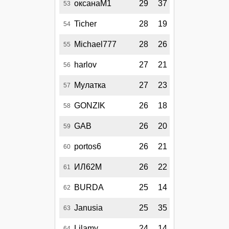
оксанаМ1
29
37
53
Ticher
28
19
54
Michael777
28
26
55
harlov
27
21
56
Мулатка
27
23
57
GONZIK
26
18
58
GAB
26
20
59
portos6
26
21
60
ИЛ62М
26
22
61
BURDA
25
14
62
Janusia
25
35
63
Lilamy
24
14
64