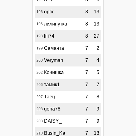
optic
8
13
196
лилипутка
8
13
196
lili74
8
27
198
Саманта
7
2
199
Veryman
7
4
200
Конишка
7
5
202
тамик1
7
7
206
Таец
7
8
207
gena78
7
9
208
DAISY_
7
9
208
Busin_Ka
7
13
210