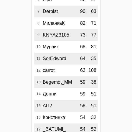
Derbist
90
63
7
МиланкаК
82
71
8
KNYAZ3105
73
77
9
Мурлик
68
81
10
SerEdward
64
35
11
carrot
63
108
12
Begemot_MM
59
38
13
Денни
59
51
14
АП2
58
51
15
Кристинка
54
32
16
_BATUMI_
54
52
17