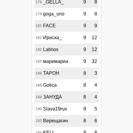
_GELLA_
9
8
179
goga_uno
9
8
179
FACE
9
9
181
Ириска_
9
12
182
Latinos
9
12
182
маримариа
9
32
185
ТАРОН
8
3
186
Gotica
8
4
188
ЗАНУДА
8
4
188
Slava19rus
8
5
190
Верещагин
8
6
192
KELI
8
8
194