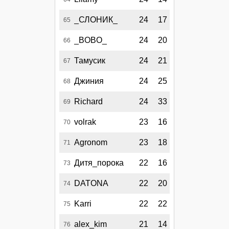
_СЛОНИК_
24
17
65
_BOBO_
24
20
66
Тамусик
24
21
67
Джиния
24
25
68
Richard
24
33
69
volrak
23
16
70
Agronom
23
18
71
Дитя_порока
22
16
73
DATONA
22
20
74
Karri
22
22
75
alex_kim
21
14
76