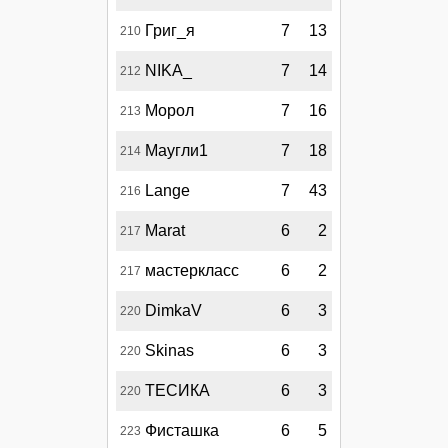
Григ_я
7
13
210
NIKA_
7
14
212
Морол
7
16
213
Маугли1
7
18
214
Lange
7
43
216
Marat
6
2
217
мастеркласс
6
2
217
DimkaV
6
3
220
Skinas
6
3
220
ТЕСИКА
6
3
220
Фисташка
6
5
223