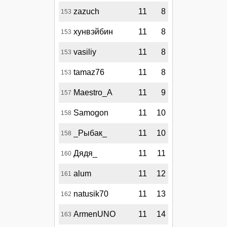
zazuch
11
8
153
хунвэйбин
11
8
153
vasiliy
11
8
153
tamaz76
11
8
153
Maestro_A
11
9
157
Samogon
11
10
158
_Рыбак_
11
10
158
Дядя_
11
11
160
alum
11
12
161
natusik70
11
13
162
ArmenUNO
11
14
163