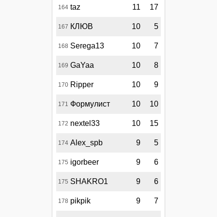
taz
11
17
164
КЛЮВ
10
5
167
Serega13
10
7
168
GaYaa
10
8
169
Ripper
10
9
170
Формулист
10
10
171
nextel33
10
15
172
Alex_spb
9
5
174
igorbeer
9
6
175
SHAKRO1
9
6
175
pikpik
9
7
178