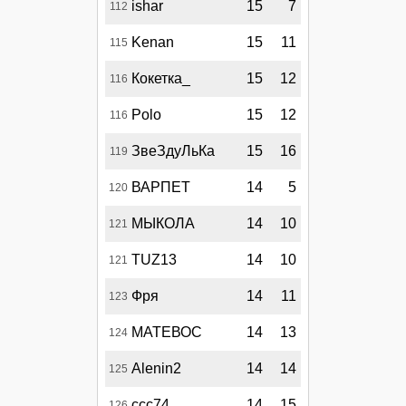
ishar
15
7
112
Kenan
15
11
115
Кокетка_
15
12
116
Polo
15
12
116
ЗвеЗдуЛьКа
15
16
119
ВАРПЕТ
14
5
120
МЫКОЛА
14
10
121
TUZ13
14
10
121
Фря
14
11
123
МАТЕВОС
14
13
124
Alenin2
14
14
125
ccc74
14
15
126