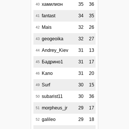
хамилион
35
36
40
fantast
34
35
41
Mais
32
26
42
geogeoika
32
27
43
Andrey_Kiev
31
13
44
Бадрино1
31
17
45
Kano
31
20
46
Surf
30
15
49
subarist11
30
36
50
morpheus_jr
29
17
51
galileo
29
18
52