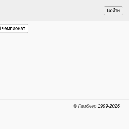
Войти
 чемпионат
©
Гамблер
1999-2026