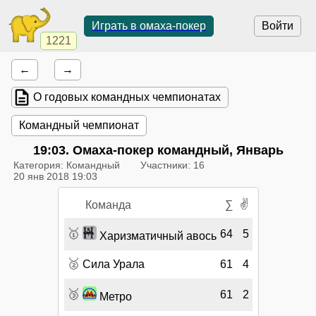
Играть в омаха-покер
Войти
1221
←
→
О годовых командных чемпионатах
Командный чемпионат
19:03
. Омаха-покер командный, Январь
Категория: Командный
Участники: 16
20 янв 2018 19:03
✌
Команда
∑
🥇
64
5
Харизматичный авось
🥈
Сила Урала
61
4
🥉
61
2
Метро