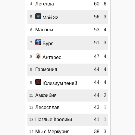
Легенда
60
6
4
56
3
5
Май 32
Масоны
53
4
6
51
3
7
Буря
47
4
8
Антарес
Гармония
44
4
9
44
4
9
Юлизиум теней
Амфибия
44
2
11
Лесосплав
43
1
12
Наглые Кролики
41
1
13
Мы с Меркурия
38
3
14