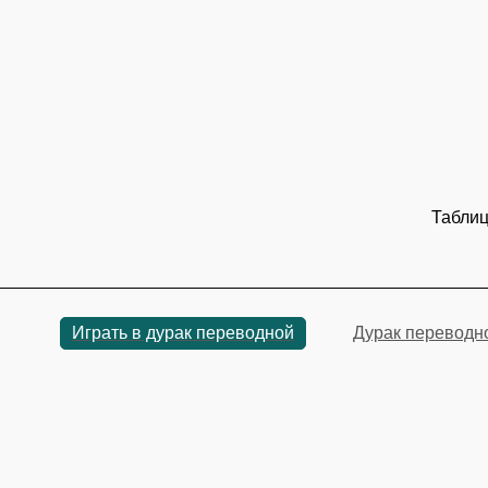
Таблиц
Играть в дурак переводной
Дурак переводн