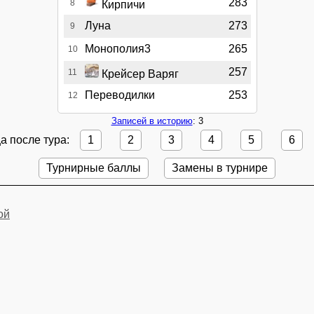
283
8
Кирпичи
Луна
273
9
Монополия3
265
10
257
11
Крейсер Варяг
Переводилки
253
12
Записей в историю
: 3
а после тура:
1
2
3
4
5
6
Турнирные баллы
Замены в турнире
ой