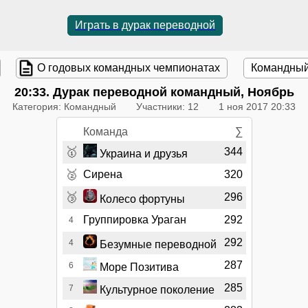
Играть в дурак переводной
О годовых командных чемпионатах
Командный
20:33
. Дурак переводной командный, Ноябрь
Категория: Командный
Участники: 12
1 ноя 2017 20:33
Команда
∑
🥇
344
Украина и друзья
🥈
Сирена
320
🥉
296
Колесо фортуны
Группировка Ураган
292
4
292
4
Безумные переводной
287
6
Море Позитива
285
7
Культурное поколение