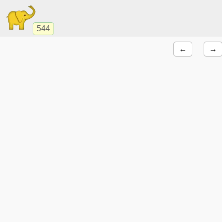
544
←
→