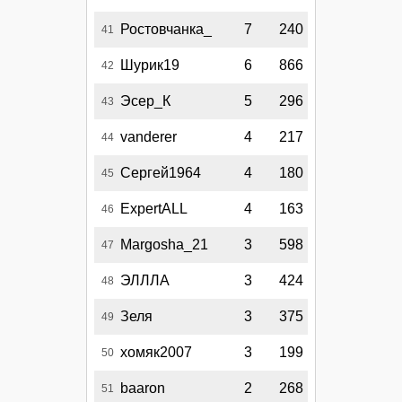
Ростовчанка_
7
240
41
Шурик19
6
866
42
Эсер_К
5
296
43
vanderer
4
217
44
Сергей1964
4
180
45
ExpertALL
4
163
46
Margosha_21
3
598
47
ЭЛЛЛА
3
424
48
Зеля
3
375
49
хомяк2007
3
199
50
baaron
2
268
51