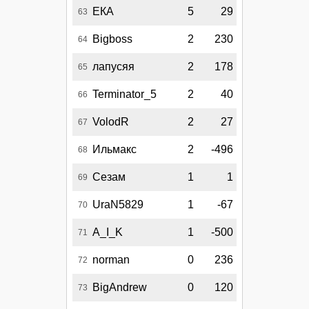
ЕКА
5
29
63
Bigboss
2
230
64
лапусяя
2
178
65
Terminator_5
2
40
66
VolodR
2
27
67
Ильмакс
2
-496
68
Сезам
1
1
69
UraN5829
1
-67
70
A_I_K
1
-500
71
norman
0
236
72
BigAndrew
0
120
73