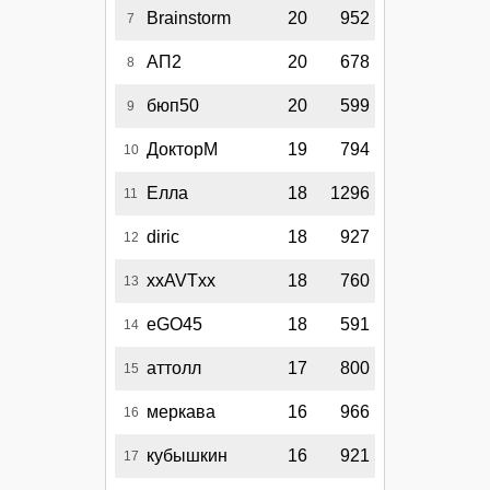
Brainstorm
20
952
7
АП2
20
678
8
бюп50
20
599
9
ДокторМ
19
794
10
Елла
18
1296
11
diric
18
927
12
xxAVTxx
18
760
13
eGO45
18
591
14
аттолл
17
800
15
меркава
16
966
16
кубышкин
16
921
17