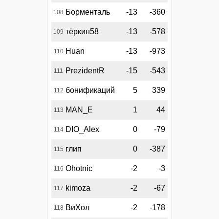
Борменталь
-13
-360
108
тёркин58
-13
-578
109
Huan
-13
-973
110
PrezidentR
-15
-543
111
бонификаций
5
339
112
MAN_E
1
44
113
DIO_Alex
0
-79
114
глип
0
-387
115
Ohotnic
-2
-3
116
kimoza
-2
-67
117
ВиХол
-2
-178
118