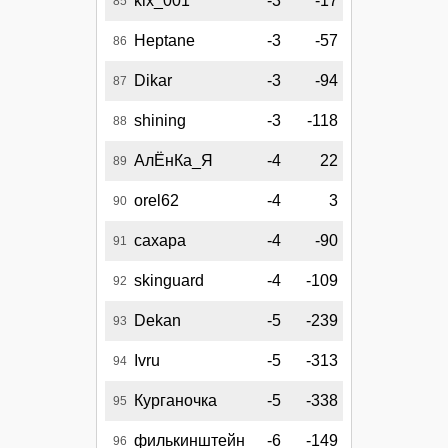
kix_001
-3
-17
85
Heptane
-3
-57
86
Dikar
-3
-94
87
shining
-3
-118
88
АлЁнКа_Я
-4
22
89
orel62
-4
3
90
сахара
-4
-90
91
skinguard
-4
-109
92
Dekan
-5
-239
93
Ivru
-5
-313
94
Курганочка
-5
-338
95
филькинштейн
-6
-149
96