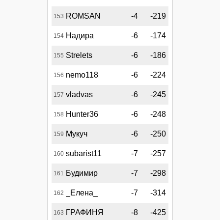
ROMSAN
-4
-219
153
Надира
-6
-174
154
Strelets
-6
-186
155
nemo118
-6
-224
156
vladvas
-6
-245
157
Hunter36
-6
-248
158
Мукуч
-6
-250
159
subarist11
-7
-257
160
Будимир
-7
-298
161
_Елена_
-7
-314
162
ГРАФИНЯ
-8
-425
163