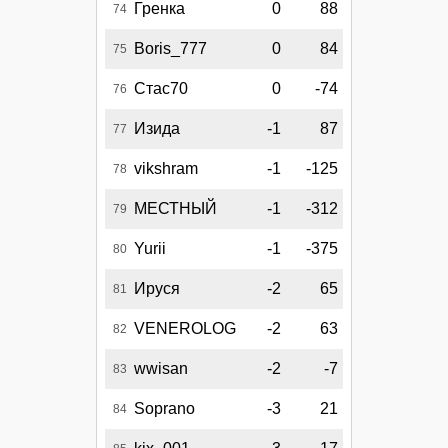
Гренка
0
88
74
Boris_777
0
84
75
Стас70
0
-74
76
Изида
-1
87
77
vikshram
-1
-125
78
МЕСТНЫЙ
-1
-312
79
Yurii
-1
-375
80
Ируся
-2
65
81
VENEROLOG
-2
63
82
wwisan
-2
-7
83
Soprano
-3
21
84