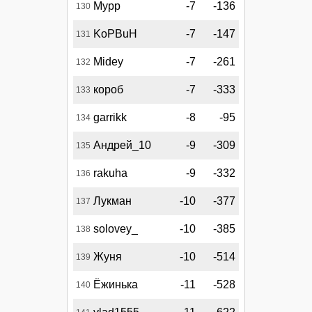
Мурр
-7
-136
130
KoPBuH
-7
-147
131
Midey
-7
-261
132
короб
-7
-333
133
garrikk
-8
-95
134
Андрей_10
-9
-309
135
rakuha
-9
-332
136
Лукман
-10
-377
137
solovey_
-10
-385
138
Жуня
-10
-514
139
Ёжинька
-11
-528
140