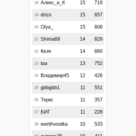
Алекс_и_К
15
719
18
drizo
15
657
19
Olya_
15
606
20
Shima68
14
829
21
Кезя
14
660
22
taa
13
752
23
Владимир45
12
426
24
gbbgbb1
11
551
25
Теркс
11
357
26
БИГ
11
228
27
wertihvostka
10
533
28