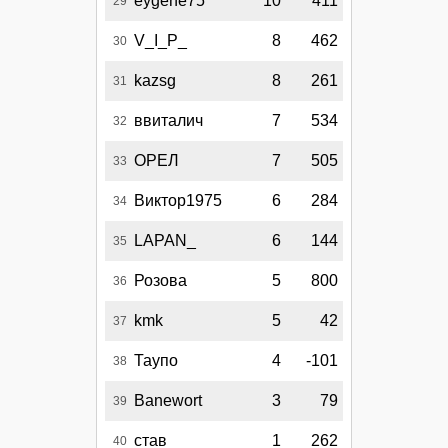
eygene75
10
411
29
V_I_P_
8
462
30
kazsg
8
261
31
ввиталич
7
534
32
ОРЕЛ
7
505
33
Виктор1975
6
284
34
LAPAN_
6
144
35
Розова
5
800
36
kmk
5
42
37
Таупо
4
-101
38
Banewort
3
79
39
став
1
262
40