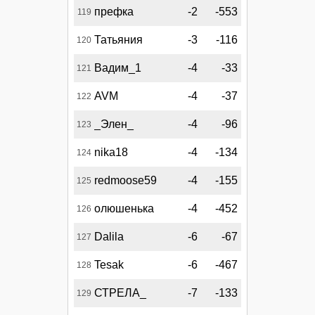
префка
-2
-553
119
Татьяния
-3
-116
120
Вадим_1
-4
-33
121
AVM
-4
-37
122
_Элен_
-4
-96
123
nika18
-4
-134
124
redmoose59
-4
-155
125
олюшенька
-4
-452
126
Dalila
-6
-67
127
Tesak
-6
-467
128
СТРЕЛА_
-7
-133
129