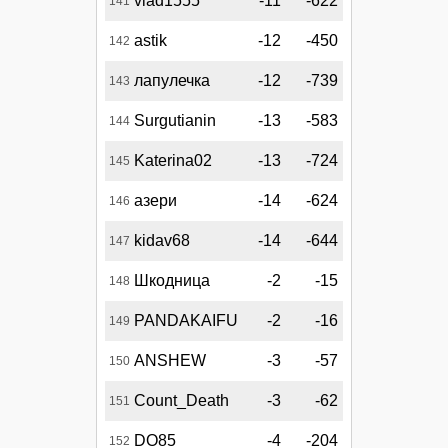
vlad1555
-11
-622
141
astik
-12
-450
142
лапулечка
-12
-739
143
Surgutianin
-13
-583
144
Katerina02
-13
-724
145
азери
-14
-624
146
kidav68
-14
-644
147
Шкодница
-2
-15
148
PANDAKAIFU
-2
-16
149
ANSHEW
-3
-57
150
Count_Death
-3
-62
151
DO85
-4
-204
152