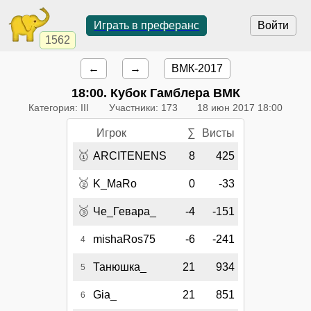
Играть в преферанс
Войти
1562
←
→
ВМК-2017
18:00
. Кубок Гамблера ВМК
Категория: III
Участники: 173
18 июн 2017 18:00
Игрок
∑
Висты
🥇
ARCITENENS
8
425
🥈
K_MaRo
0
-33
🥉
Че_Гевара_
-4
-151
mishaRos75
-6
-241
4
Танюшка_
21
934
5
Gia_
21
851
6