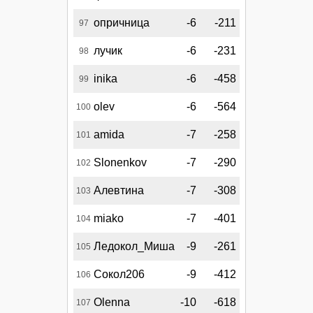
опричница
-6
-211
97
лучик
-6
-231
98
inika
-6
-458
99
olev
-6
-564
100
amida
-7
-258
101
Slonenkov
-7
-290
102
Алевтина
-7
-308
103
miako
-7
-401
104
Ледокол_Миша
-9
-261
105
Сокол206
-9
-412
106
Olenna
-10
-618
107