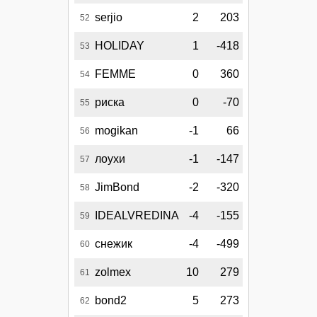
serjio
2
203
52
HOLIDAY
1
-418
53
FEMME
0
360
54
риска
0
-70
55
mogikan
-1
66
56
лоухи
-1
-147
57
JimBond
-2
-320
58
IDEALVREDINA
-4
-155
59
снежик
-4
-499
60
zolmex
10
279
61
bond2
5
273
62