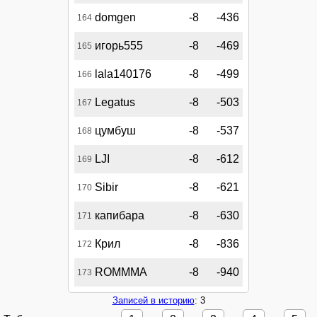
domgen
-8
-436
164
игорь555
-8
-469
165
lala140176
-8
-499
166
Legatus
-8
-503
167
цумбуш
-8
-537
168
LJI
-8
-612
169
Sibir
-8
-621
170
капибара
-8
-630
171
Крил
-8
-836
172
ROMMMA
-8
-940
173
Записей в историю
: 3