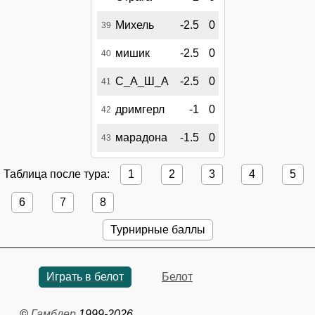
Михель
-2.5
0
39
мишик
-2.5
0
40
С_А_Ш_А
-2.5
0
41
дримгерл
-1
0
42
марадона
-1.5
0
43
Таблица после тура:
1
2
3
4
5
6
7
8
Турнирные баллы
Играть в белот
Белот
©
Гамблер
1999-2026