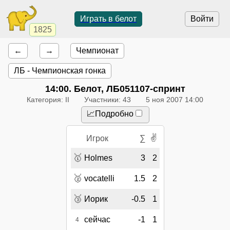
Играть в белот
Войти
1825
←
→
Чемпионат
ЛБ - Чемпионская гонка
14:00
. Белот, ЛБ051107-спринт
Категория: II
Участники: 43
5 ноя 2007 14:00
📈Подробно
✌
Игрок
∑
🥇
Holmes
3
2
🥈
vocatelli
1.5
2
🥉
Иорик
-0.5
1
сейчас
-1
1
4