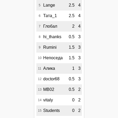
Lange
2.5
4
5
Тата_1
2.5
4
6
Глобал
2
4
7
hi_thanks
0.5
3
8
Rumini
1.5
3
9
Непоседа
1.5
3
10
Алика
1
3
11
doctor68
0.5
3
12
МВ02
0.5
2
13
vitaly
0
2
14
Students
0
2
15