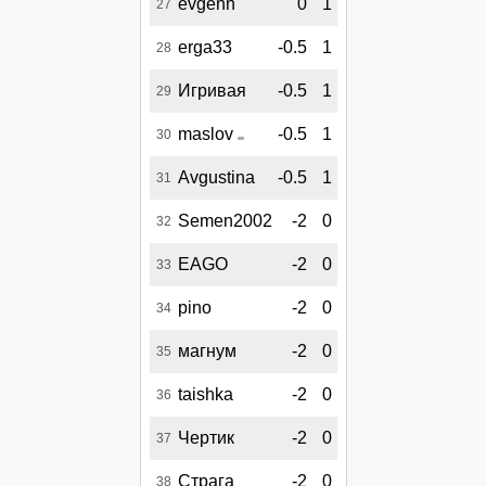
evgenn
0
1
27
erga33
-0.5
1
28
Игривая
-0.5
1
29
maslov
-0.5
1
30
Avgustina
-0.5
1
31
Semen2002
-2
0
32
EAGO
-2
0
33
pino
-2
0
34
магнум
-2
0
35
taishka
-2
0
36
Чертик
-2
0
37
Страга
-2
0
38