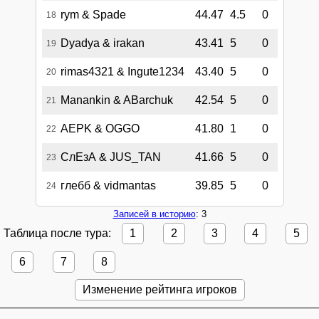
rym & Spade
44.47
4.5
0
18
Dyadya & irakan
43.41
5
0
19
rimas4321 & Ingute1234
43.40
5
0
20
Manankin & ABarchuk
42.54
5
0
21
AEPK & OGGO
41.80
1
0
22
СлЕзА & JUS_TAN
41.66
5
0
23
глебб & vidmantas
39.85
5
0
24
Записей в историю
: 3
Таблица после тура:
1
2
3
4
5
6
7
8
Изменение рейтинга игроков