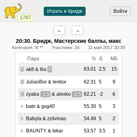
Играть в бридж
Войти
1787
←
→
20:30
. Бридж, Мастерские баллы, макс
Категория: III **
Участники: 24
11 май 2017 20:30
Пара
%
💪
МБ
🥇
63.01
2.5
15
ak8 & Ilia
0
🥈
JulianBor & lenbor
62.31
5
9
🥉
zyaba
-1.5
& alexko
-2.5
62.21
-2
6
batir & gsg40
55.30
5
3
4
Babyla & zzilvinas
54.48
5
2
5
BAUNTY & lekar
53.57
3.5
1
6