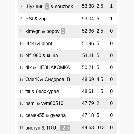
53.38
2.5
1
Шукшин
0
& sauzbek
7
PSI & zpp
53.04
5
1
8
52.36
2.5
0
klmvgn & popov
0
9
i444i & plant
51.96
5
0
10
elf1980 & кыца
51.11
5
0
11
dlk & НЕ3НАКОМКА
50.21
5
0
12
ОлегК & Сидоров_В
48.69
4.5
0
13
tttt & белокурая
48.61
1.5
0
14
nsmi & vvm60510
47.79
2
0
15
семен55 & gvesha
47.18
5
0
16
44.63
-0.3
0
вистун & TRU_
-2.5
17