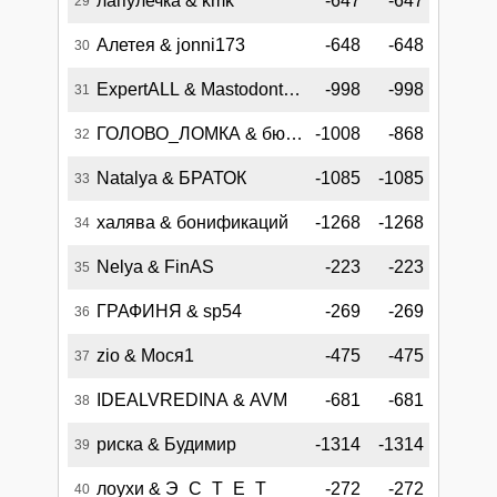
лапулечка & kmk
-647
-647
29
Алетея & jonni173
-648
-648
30
ExpertALL & Mastodont_75
-998
-998
31
ГОЛОВО_ЛОМКА & бюп50
-1008
-868
32
Natalya & БРАТОК
-1085
-1085
33
халява & бонификаций
-1268
-1268
34
Nelya & FinAS
-223
-223
35
ГРАФИНЯ & sp54
-269
-269
36
zio & Мося1
-475
-475
37
IDEALVREDINA & AVM
-681
-681
38
риска & Будимир
-1314
-1314
39
лоухи & Э_С_Т_Е_Т
-272
-272
40