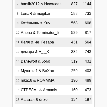
barsik2012 & Николаев
827
1144
7
LenaR & mogikan
588
733
8
Котёнышь & Kuv
568
608
9
Алена & Terminator_5
539
817
10
Лёля & Че_Гевара_
431
564
11
демара & A_I_K
382
743
12
Banewort & бобо
319
431
13
Мулатка1 & ВиХол
259
403
14
nika18 & ROMMMA
190
489
15
СТРЕЛА_ & Armanis
160
473
16
Ашатан & drizo
134
197
17