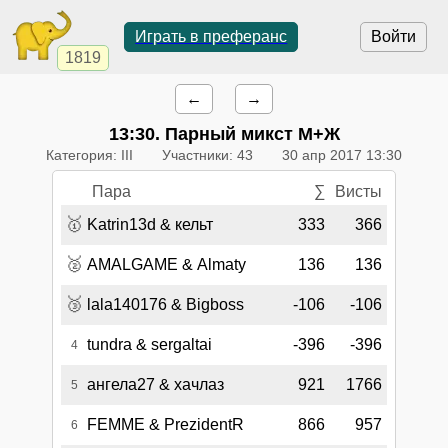
Играть в преферанс
Войти
1819
←
→
13:30
. Парный микст М+Ж
Категория: III
Участники: 43
30 апр 2017 13:30
Пара
∑
Висты
🥇
Katrin13d & кельт
333
366
🥈
AMALGAME & Almaty
136
136
🥉
lala140176 & Bigboss
-106
-106
tundra & sergaltai
-396
-396
4
ангела27 & хачлаз
921
1766
5
FEMME & PrezidentR
866
957
6