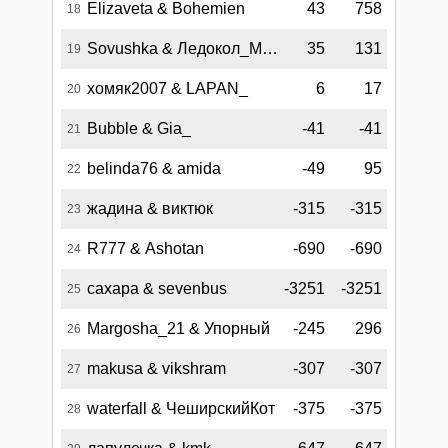
Elizaveta & Bohemien
43
758
18
Sovushka & Ледокол_Миша
35
131
19
хомяк2007 & LAPAN_
6
17
20
Bubble & Gia_
-41
-41
21
belinda76 & amida
-49
95
22
жадина & виктюк
-315
-315
23
R777 & Ashotan
-690
-690
24
сахара & sevenbus
-3251
-3251
25
Margosha_21 & Упорный
-245
296
26
makusa & vikshram
-307
-307
27
waterfall & ЧеширскийКот
-375
-375
28