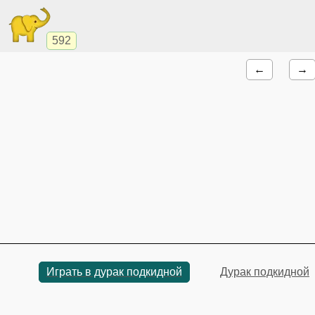
592
←
→
Играть в дурак подкидной
Дурак подкидной