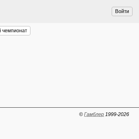
Войти
 чемпионат
©
Гамблер
1999-2026