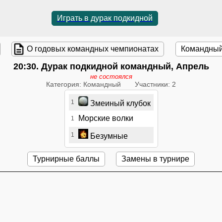
Играть в дурак подкидной
О годовых командных чемпионатах
Командный
20:30
. Дурак подкидной командный, Апрель
не состоялся
Категория: Командный
Участники: 2
1
Змеиный клубок
Морские волки
1
1
Безумные
Турнирные баллы
Замены в турнире