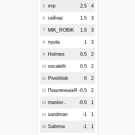
ятр
2.5
4
5
сейчас
1.5
3
6
MIK_ROBIK
1.5
3
7
nyuta
1
3
8
Holmes
0.5
2
9
vocatelli
0.5
2
10
Pivohliob
0
2
11
ПошленькаЯ
-0.5
2
12
maslov
-0.5
1
13
sandman
-1
1
14
Sabrina
-1
1
15