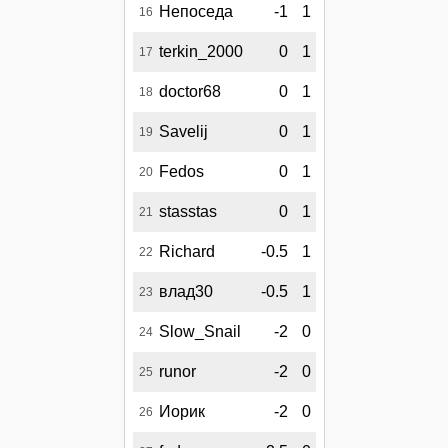
Непоседа
-1
1
16
terkin_2000
0
1
17
doctor68
0
1
18
Savelij
0
1
19
Fedos
0
1
20
stasstas
0
1
21
Richard
-0.5
1
22
влад30
-0.5
1
23
Slow_Snail
-2
0
24
runor
-2
0
25
Иорик
-2
0
26