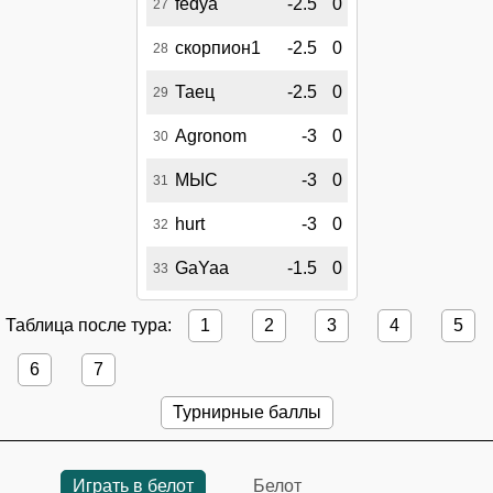
fedya
-2.5
0
27
скорпион1
-2.5
0
28
Таец
-2.5
0
29
Agronom
-3
0
30
МЫС
-3
0
31
hurt
-3
0
32
GaYaa
-1.5
0
33
Таблица после тура:
1
2
3
4
5
6
7
Турнирные баллы
Играть в белот
Белот