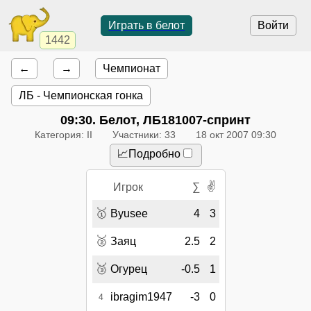
Играть в белот
Войти
1442
←
→
Чемпионат
ЛБ - Чемпионская гонка
09:30
. Белот, ЛБ181007-спринт
Категория: II
Участники: 33
18 окт 2007 09:30
📈Подробно
✌
Игрок
∑
🥇
Byusee
4
3
🥈
Заяц
2.5
2
🥉
Огурец
-0.5
1
ibragim1947
-3
0
4