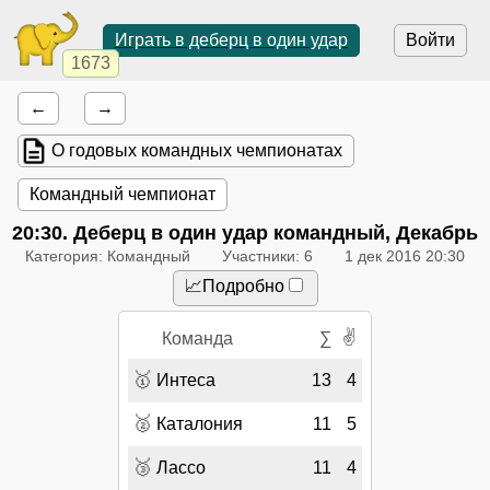
Играть в деберц в один удар
Войти
1673
←
→
О годовых командных чемпионатах
Командный чемпионат
20:30
. Деберц в один удар командный, Декабрь
Категория: Командный
Участники: 6
1 дек 2016 20:30
📈Подробно
✌
Команда
∑
🥇
Интеса
13
4
🥈
Каталония
11
5
🥉
Лассо
11
4