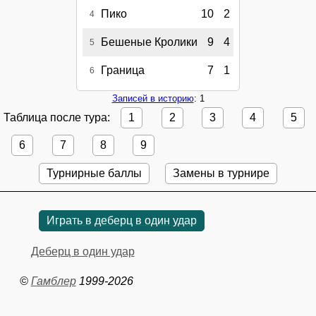
Пико
10
2
4
Бешеные Кролики
9
4
5
Граница
7
1
6
Записей в историю
: 1
Таблица после тура:
1
2
3
4
5
6
7
8
9
Турнирные баллы
Замены в турнире
Играть в деберц в один удар
Деберц в один удар
©
Гамблер
1999-2026