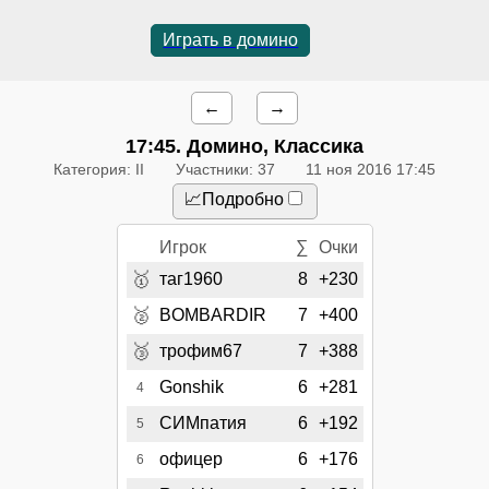
Играть в домино
←
→
17:45
. Домино, Классика
Категория: II
Участники: 37
11 ноя 2016 17:45
📈Подробно
Игрок
∑
Очки
🥇
таг1960
8
+230
🥈
BOMBARDIR
7
+400
🥉
трофим67
7
+388
Gonshik
6
+281
4
СИМпатия
6
+192
5
офицер
6
+176
6