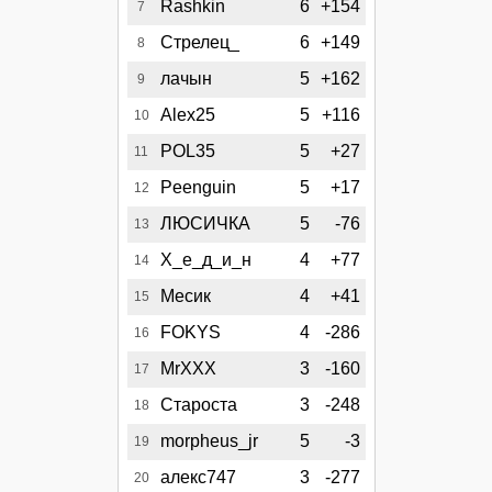
Rashkin
6
+154
7
Стрелец_
6
+149
8
лачын
5
+162
9
Alex25
5
+116
10
POL35
5
+27
11
Peenguin
5
+17
12
ЛЮСИЧКА
5
-76
13
Х_е_д_и_н
4
+77
14
Месик
4
+41
15
FOKYS
4
-286
16
MrXXX
3
-160
17
Староста
3
-248
18
morpheus_jr
5
-3
19
алекс747
3
-277
20