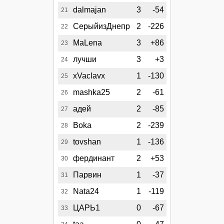
dalmajan
3
-54
21
СерыйизДнепр
2
-226
22
MaLena
3
+86
23
лучши
3
+3
24
xVaclavx
1
-130
25
mashka25
2
-61
26
адей
2
-85
27
Boka
2
-239
28
tovshan
1
-136
29
фердинант
2
+53
30
Парвин
1
-37
31
Nata24
1
-119
32
ЦАРЬ1
0
-67
33