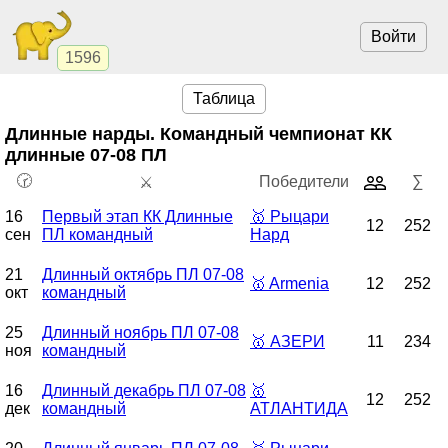
Войти
1596
Таблица
Длинные нарды. Командный чемпионат
КК
длинные 07-08 ПЛ
🕝
Победители
∑
⚔️
16
Первый этап КК Длинные
🥇
Рыцари
12
252
сен
ПЛ командный
Нард
21
Длинный октябрь ПЛ 07-08
🥇
Armenia
12
252
окт
командный
25
Длинный ноябрь ПЛ 07-08
🥇
АЗЕРИ
11
234
ноя
командный
16
Длинный декабрь ПЛ 07-08
🥇
12
252
дек
командный
АТЛАНТИДА