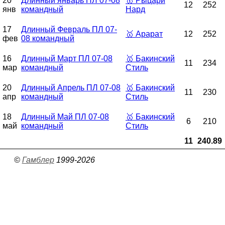
20
Длинный январь ПЛ 07-08
🥇
Рыцари
12
252
янв
командный
Нард
17
Длинный Февраль ПЛ 07-
🥇
Арарат
12
252
фев
08 командный
16
Длинный Март ПЛ 07-08
🥇
Бакинский
11
234
мар
командный
Стиль
20
Длинный Апрель ПЛ 07-08
🥇
Бакинский
11
230
апр
командный
Стиль
18
Длинный Май ПЛ 07-08
🥇
Бакинский
6
210
май
командный
Стиль
11
240.89
©
Гамблер
1999-2026