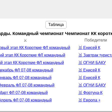
Таблица
арды. Командный чемпионат
Чемпионат КК коротк
Победители
⚔️
рвый этап КК Короткие ФЛ командный
🥇
Енисей К
ий этап КК Короткие ФЛ командный
🥇
Завтрак турист
й этап КК Короткие ФЛ командный
🥇
ОГНИ БАКУ
декабрь ФЛ 07-08 командный
🥇
Енисей К
январь ФЛ 07-08 командный
🥇
Енисей К
Февраль ФЛ 07-08 командный
🥇
ОГНИ БАКУ
Март ФЛ 07-08 командный
🥇
Фортуна-К
Апрель ФЛ 07-08 командный
🥇
Eвропа +