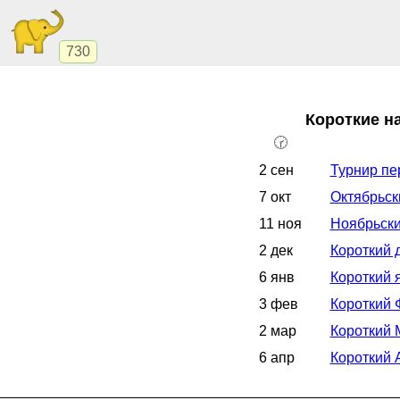
730
Короткие н
🕝
2 сен
Турнир пе
7 окт
Октябрьск
11 ноя
Ноябрьски
2 дек
Короткий 
6 янв
Короткий 
3 фев
Короткий 
2 мар
Короткий 
6 апр
Короткий 